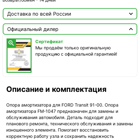

Доставка по всей России

Москва

Официальный дилер
ТопРадар — Курьер
Сертификат

сегодня, от 350 ₽
Мы продаём только оригинальную
продукцию с официальной гарантией!
ТопРадар — Самовывоз
сегодня, бесплатно
наб. Бережковская, д. 20, стр. 19
СДЭК — Пункты выдачи
1-3 дня, от 385 ₽
Описание и комплектация
СДЭК — Курьер
1-3 дня, от 385 ₽
Опора амортизатора для FORD Transit 91-00. Опора
амортизатора FM-1047 предназначен для замены и
обслуживания автомобиля. Деталь подходит для
планового ремонта, технического обслуживания и замены
изношенного элемента. Помогает восстановить
корректную работу узла и сохранить надежность