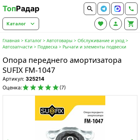
Топ
Радар






Каталог
Главная
>
Каталог
>
Автотовары
>
Обслуживание и уход
>
Автозапчасти
>
Подвеска
>
Рычаги и элементы подвески
Опора переднего амортизатора
SUFIX FM-1047
Артикул:
325214





Оценка:
(7)