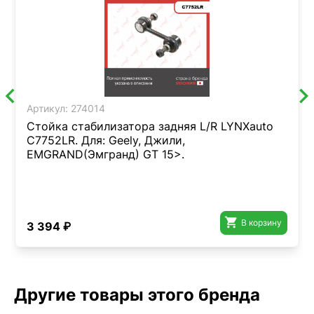
Артикул:
274014
Стойка стабилизатора задняя L/R LYNXauto
C7752LR. Для: Geely, Джили,
EMGRAND(Эмгранд) GT 15>.

В корзину
3 394 ₽
Другие товары этого бренда