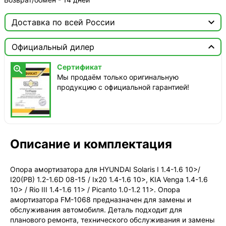

Доставка по всей России

Москва

Официальный дилер
ТопРадар — Курьер
Сертификат

сегодня, от 350 ₽
Мы продаём только оригинальную
продукцию с официальной гарантией!
ТопРадар — Самовывоз
сегодня, бесплатно
наб. Бережковская, д. 20, стр. 19
СДЭК — Пункты выдачи
1-3 дня, от 385 ₽
Описание и комплектация
СДЭК — Курьер
1-3 дня, от 385 ₽
Опора амортизатора для HYUNDAI Solaris I 1.4-1.6 10>/
I20(PB) 1.2-1.6D 08-15 / Ix20 1.4-1.6 10>, KIA Venga 1.4-1.6
10> / Rio III 1.4-1.6 11> / Picanto 1.0-1.2 11>. Опора
амортизатора FM-1068 предназначен для замены и
обслуживания автомобиля. Деталь подходит для
планового ремонта, технического обслуживания и замены