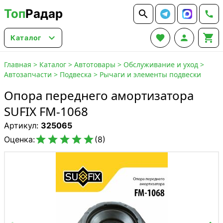
Топ
Радар






Каталог
Главная
>
Каталог
>
Автотовары
>
Обслуживание и уход
>
Автозапчасти
>
Подвеска
>
Рычаги и элементы подвески
Опора переднего амортизатора
SUFIX FM-1068
Артикул:
325065





Оценка:
(8)