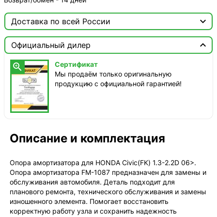

Доставка по всей России

Москва

Официальный дилер
ТопРадар — Курьер
Сертификат

сегодня, от 350 ₽
Мы продаём только оригинальную
продукцию с официальной гарантией!
ТопРадар — Самовывоз
сегодня, бесплатно
наб. Бережковская, д. 20, стр. 19
СДЭК — Пункты выдачи
1-3 дня, от 385 ₽
Описание и комплектация
СДЭК — Курьер
1-3 дня, от 385 ₽
Опора амортизатора для HONDA Civic(FK) 1.3-2.2D 06>.
Опора амортизатора FM-1087 предназначен для замены и
обслуживания автомобиля. Деталь подходит для
планового ремонта, технического обслуживания и замены
изношенного элемента. Помогает восстановить
корректную работу узла и сохранить надежность