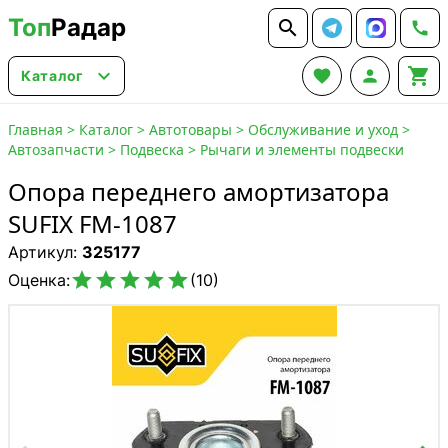
Топ
Радар






Каталог
Главная
>
Каталог
>
Автотовары
>
Обслуживание и уход
>
Автозапчасти
>
Подвеска
>
Рычаги и элементы подвески
Опора переднего амортизатора
SUFIX FM-1087
Артикул:
325177





Оценка:
(10)