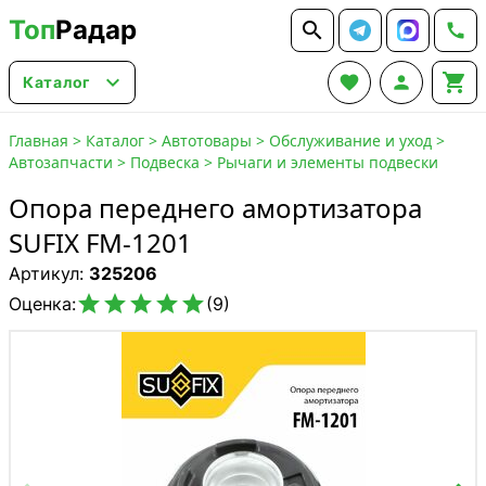
Топ
Радар






Каталог
Главная
>
Каталог
>
Автотовары
>
Обслуживание и уход
>
Автозапчасти
>
Подвеска
>
Рычаги и элементы подвески
Опора переднего амортизатора
SUFIX FM-1201
Артикул:
325206





Оценка:
(9)