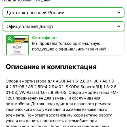

Доставка по всей России

Москва

Официальный дилер
ТопРадар — Курьер
Сертификат

завтра, от 350 ₽
Мы продаём только оригинальную
продукцию с официальной гарантией!
ТопРадар — Самовывоз
сегодня, бесплатно
наб. Бережковская, д. 20, стр. 19
Описание и комплектация
СДЭК — Пункты выдачи
2-4 дня, от 385 ₽
Опора амортизатора для AUDI A4 1.6-2.8 94-00 / A6 1.8-
4.2 97-05 / A8 2.5D-4.2 94-02, SKODA Superb(3U) 1.8-2.8
СДЭК — Курьер
01-08, VW Passat 1.6-2.8 96-05. Опора амортизатора FM-
2-4 дня, от 385 ₽
1201 предназначен для замены и обслуживания
автомобиля. Деталь подходит для планового ремонта,
технического обслуживания и замены изношенного
элемента. Помогает восстановить корректную работу
узла и сохранить надежность автомобиля при
правильном подборе. Перед покупкой рекомендуем