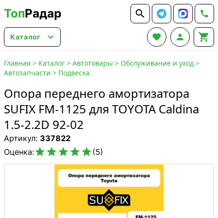
Топ
Радар






Каталог
Главная
>
Каталог
>
Автотовары
>
Обслуживание и уход
>
Автозапчасти
>
Подвеска
Опора переднего амортизатора
SUFIX FM-1125 для TOYOTA Caldina
1.5-2.2D 92-02
Артикул:
337822





Оценка:
(5)