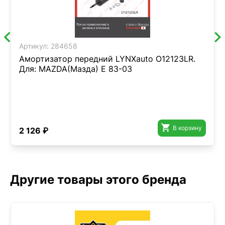
Артикул:
284658
Амортизатор передний LYNXauto O12123LR.
Для: MAZDA(Мазда) E 83-03

В корзину
2 126 ₽
Другие товары этого бренда