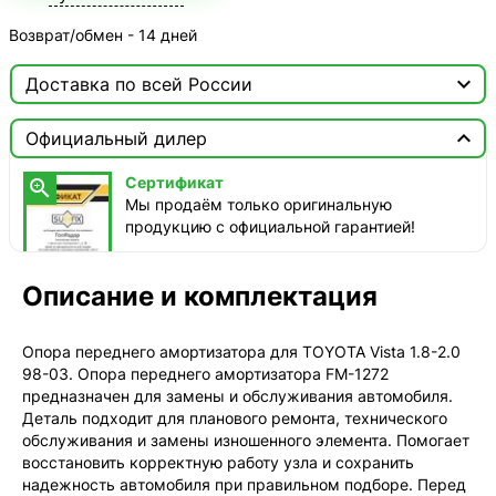
Возврат/обмен - 14 дней

Доставка по всей России

Москва

Официальный дилер
ТопРадар — Курьер
Сертификат

сегодня, от 350 ₽
Мы продаём только оригинальную
продукцию с официальной гарантией!
ТопРадар — Самовывоз
сегодня, бесплатно
наб. Бережковская, д. 20, стр. 19
Описание и комплектация
СДЭК — Пункты выдачи
1-3 дня, от 385 ₽
Опора переднего амортизатора для TOYOTA Vista 1.8-2.0
98-03. Опора переднего амортизатора FM-1272
СДЭК — Курьер
предназначен для замены и обслуживания автомобиля.
1-3 дня, от 385 ₽
Деталь подходит для планового ремонта, технического
обслуживания и замены изношенного элемента. Помогает
восстановить корректную работу узла и сохранить
надежность автомобиля при правильном подборе. Перед