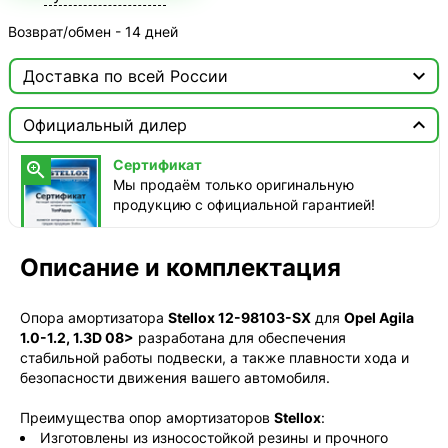
Возврат/обмен - 14 дней

Доставка по всей России

Москва

Официальный дилер
ТопРадар — Курьер
Сертификат

сегодня, от 350 ₽
Мы продаём только оригинальную
продукцию с официальной гарантией!
ТопРадар — Самовывоз
сегодня, бесплатно
наб. Бережковская, д. 20, стр. 19
Описание и комплектация
СДЭК — Пункты выдачи
1-3 дня, от 385 ₽
Опора амортизатора
Stellox 12-98103-SX
для
Opel Agila
1.0-1.2, 1.3D 08>
разработана для обеспечения
СДЭК — Курьер
стабильной работы подвески, а также плавности хода и
1-3 дня, от 385 ₽
безопасности движения вашего автомобиля.
Преимущества опор амортизаторов
Stellox
:
Изготовлены из износостойкой резины и прочного