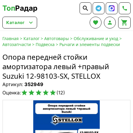
Топ
Радар






Каталог
Главная
>
Каталог
>
Автотовары
>
Обслуживание и уход
>
Автозапчасти
>
Подвеска
>
Рычаги и элементы подвески
Опора передней стойки
амортизатора левый +правый
Suzuki 12-98103-SX, STELLOX
Артикул:
352949





Оценка:
(12)