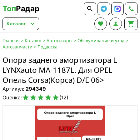
Топ
Радар






Каталог
Главная
>
Каталог
>
Автотовары
>
Обслуживание и уход
>
Автозапчасти
>
Подвеска
Опора заднего амортизатора L
LYNXauto MA-1187L. Для OPEL
Опель Corsa(Корса) D/E 06>
Артикул:
294349





Оценка:
(12)