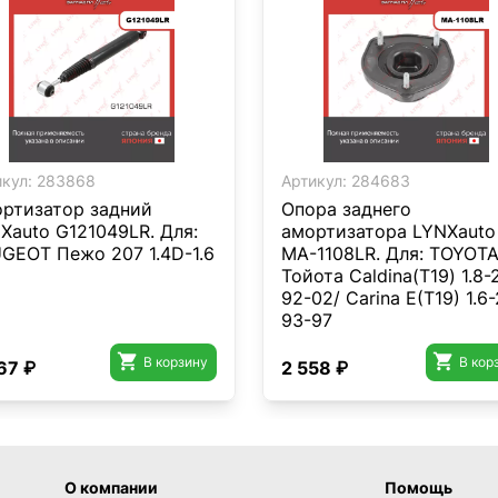
кул:
283868
Артикул:
284683
ртизатор задний
Опора заднего
Xauto G121049LR. Для:
амортизатора LYNXauto
GEOT Пежо 207 1.4D-1.6
MA-1108LR. Для: TOYOT
>
Тойота Caldina(T19) 1.8-
92-02/ Carina E(T19) 1.6-
93-97


В корзину
В кор
67 ₽
2 558 ₽
О компании
Помощь