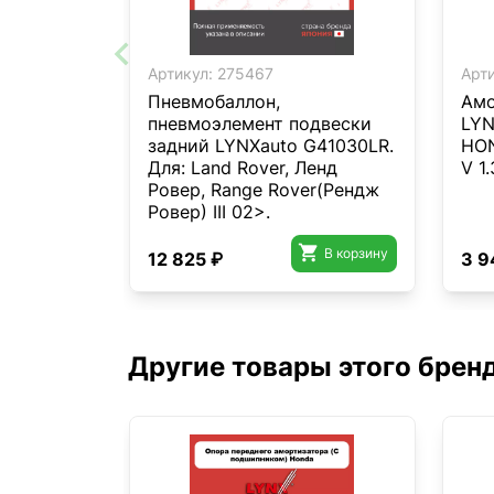
Артикул:
275467
Арти
Пневмобаллон,
Амо
пневмоэлемент подвески
LYN
задний LYNXauto G41030LR.
HON
Для: Land Rover, Ленд
V 1.
Ровер, Range Rover(Рендж
Ровер) III 02>.

В корзину
12 825 ₽
3 9
Другие товары этого брен