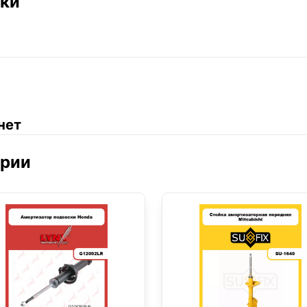
ики
нет
ории