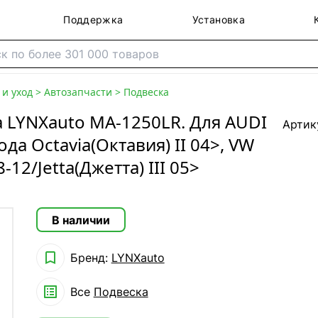
Поддержка
Установка
и уход
>
Автозапчасти
>
Подвеска
 LYNXauto MA-1250LR. Для AUDI
Артик
да Octavia(Октавия) II 04>, VW
-12/Jetta(Джетта) III 05>
В наличии

Бренд:
LYNXauto

Все
Подвеска