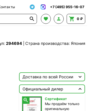
Контакты
+7 (495) 955-16-07




0 ₽
ул:
294694
|
Страна производства: Япония

Доставка по всей России

Москва

Официальный дилер
ТопРадар — Курьер
Сертификат

сегодня, от 350 ₽
Мы продаём только
оригинальную
ТопРадар — Самовывоз