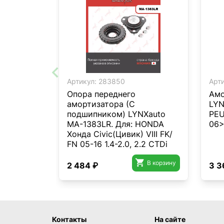
Артикул:
283850
Арти
Опора переднего
Амо
амортизатора (С
LYN
подшипником) LYNXauto
PEU
MA-1383LR. Для: HONDA
06
Хонда Civic(Цивик) VIII FK/
FN 05-16 1.4-2.0, 2.2 CTDi

В корзину
2 484 ₽
3 3
Контакты
На сайте