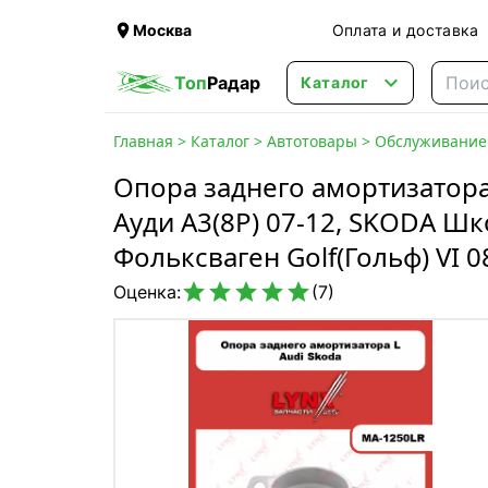

Москва
Оплата и доставка

Топ
Радар
Каталог
Главная
>
Каталог
>
Автотовары
>
Обслуживание 
Опора заднего амортизатора
Ауди A3(8P) 07-12, SKODA Шко
Фольксваген Golf(Гольф) VI 08





Оценка:
(7)