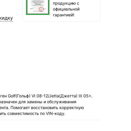
продукцию с
сегодня, бесплатно
официальной
наб. Бережковская, д. 20, стр. 19
гарантией!
кидку
СДЭК — Пункты выдачи
1-3 дня, от 385 ₽
СДЭК — Курьер
1-3 дня, от 385 ₽
 Golf(Гольф) VI 08-12/Jetta(Джетта) III 05>.
назначен для замены и обслуживания
ента. Помогает восстановить корректную
ить совместимость по VIN-коду.