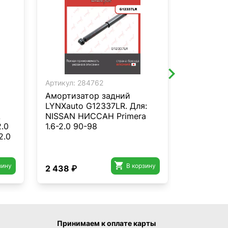
Артикул:
284762
Артикул:
2
Амортизатор задний
Опора пе
LYNXauto G12337LR. Для:
амортиза
A
NISSAN НИССАН Primera
подшипни
2.0
1.6-2.0 90-98
MA-1209L
2.0
Хонда Civ
01>/CR-V(
01>/Stre

зину
В корзину
2 438 ₽
2 367 ₽
Принимаем к оплате карты