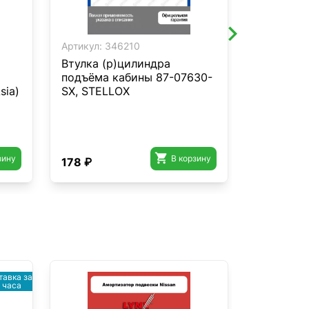
Артикул:
346210
Артикул:
3
Втулка (р)цилиндра
Амортиза
подъёма кабины 87-07630-
газовый 
sia)
SX, STELLOX
Actyon/K
ZENTPAR

зину
В корзину
178 ₽
3 472 ₽
тавка за
 часа