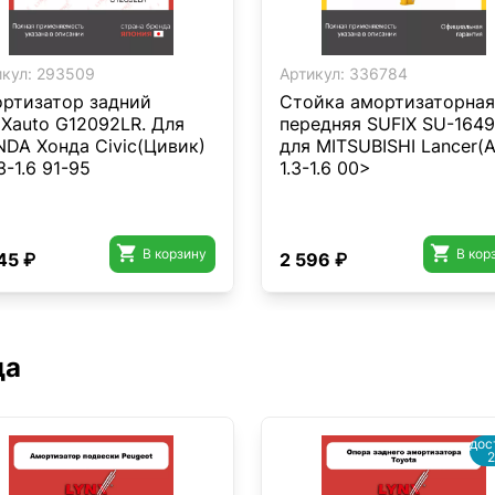
кул:
293509
Артикул:
336784
ртизатор задний
Стойка амортизаторная
Xauto G12092LR. Для
передняя SUFIX SU-1649
DA Хонда Civic(Цивик)
для MITSUBISHI Lancer(A
3-1.6 91-95
1.3-1.6 00>


В корзину
В кор
45 ₽
2 596 ₽
да
дос
2