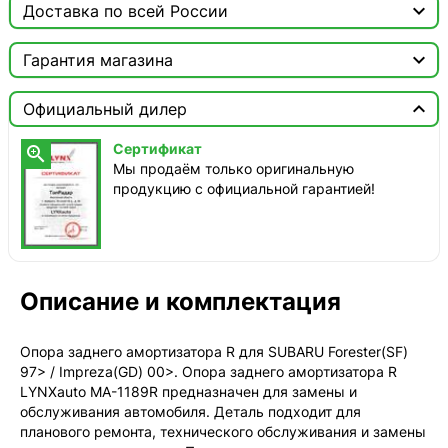

Доставка по всей России

Москва

Гарантия магазина
Доставка этого товара недоступна
Сертификат


Официальный дилер
Мы продаём только оригинальную продукцию с
официальной гарантией!
Сертификат

Мы продаём только оригинальную
продукцию с официальной гарантией!
Описание и комплектация
Опора заднего амортизатора R для SUBARU Forester(SF)
97> / Impreza(GD) 00>. Опора заднего амортизатора R
LYNXauto MA-1189R предназначен для замены и
обслуживания автомобиля. Деталь подходит для
планового ремонта, технического обслуживания и замены