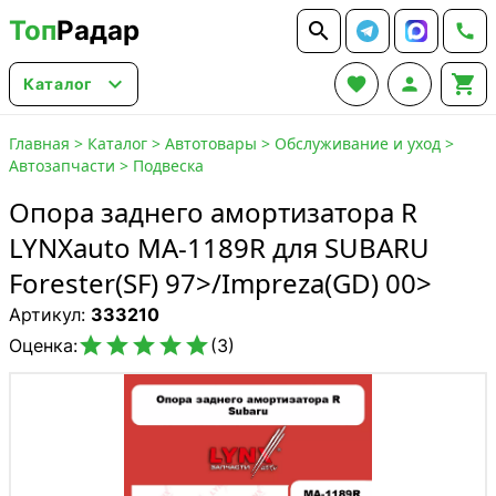
Топ
Радар






Каталог
Главная
>
Каталог
>
Автотовары
>
Обслуживание и уход
>
Автозапчасти
>
Подвеска
Опора заднего амортизатора R
LYNXauto MA-1189R для SUBARU
Forester(SF) 97>/Impreza(GD) 00>
Артикул:
333210





Оценка:
(3)