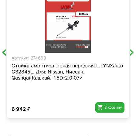
Артикул:
274698
Стойка амортизаторная передняя L LYNXauto
G32845L. Для: Nissan, Ниссан,
Qashqai(Кашкай) 1.5D-2.0 07>

В корзину
6 942 ₽