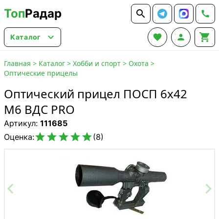
Топ
Радар






Каталог
Главная
>
Каталог
>
Хобби и спорт
>
Охота
>
Оптические прицелы
Оптический прицел ПОСП 6х42
M6 ВДС PRO
Артикул:
111685





Оценка:
(8)