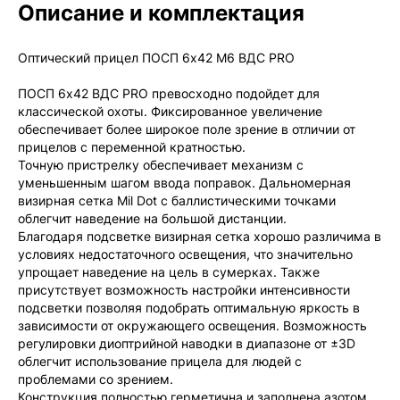

Описание и комплектация
Мы продаём только оригинальную продукцию с
официальной гарантией!
Оптический прицел ПОСП 6х42 M6 ВДС PRO
ПОСП 6x42 ВДС PRO превосходно подойдет для
классической охоты. Фиксированное увеличение
обеспечивает более широкое поле зрение в отличии от
прицелов с переменной кратностью.
Точную пристрелку обеспечивает механизм с
уменьшенным шагом ввода поправок. Дальномерная
визирная сетка Mil Dot с баллистическими точками
облегчит наведение на большой дистанции.
Благодаря подсветке визирная сетка хорошо различима в
условиях недостаточного освещения, что значительно
упрощает наведение на цель в сумерках. Также
присутствует возможность настройки интенсивности
подсветки позволяя подобрать оптимальную яркость в
зависимости от окружающего освещения. Возможность
регулировки диоптрийной наводки в диапазоне от ±3D
облегчит использование прицела для людей с
проблемами со зрением.
Конструкция полностью герметична и заполнена азотом,