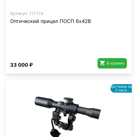
Артикул:
111724
Оптический прицел ПОСП 6х42В

В корзину
33 000 ₽
доставка за
2 часа