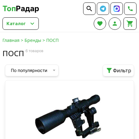
Топ
Радар






Каталог
Главная
>
Бренды
>
ПОСП
ПОСП
6 товаров

Фильтр
По популярности