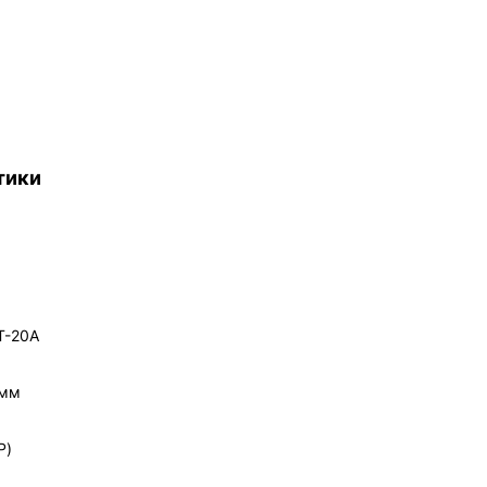
тики
CT-20A
 мм
P)