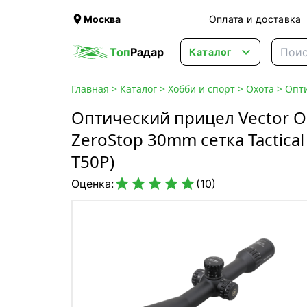

Москва
Оплата и доставка

Топ
Радар
Каталог
Главная
>
Каталог
>
Хобби и спорт
>
Охота
>
Опт
Оптический прицел Vector Op
ZeroStop 30mm сетка Tactical
T50P)





Оценка:
(10)