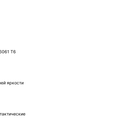
6061 T6
ней яркости
тактические