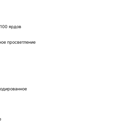
 100 ярдов
ное просветление
нодированное
е