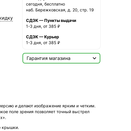
сегодня, бесплатно
наб. Бережковская, д. 20, стр. 19
кидку
СДЭК — Пункты выдачи
1-3 дня, от 385 ₽
СДЭК — Курьер
1-3 дня, от 385 ₽

Гарантия магазина
Сертификат

Мы продаём только
оригинальную продукцию с
официальной гарантией!
ерсию и делают изображение ярким и четким.
окое поле зрения позволяет точный выстрел
х».
е крышки.