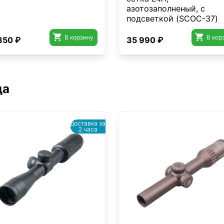
азотозаполненый, с
подсветкой (SCOC-37)


В корзину
В кор
850 ₽
35 990 ₽
да
доставка за
2 часа