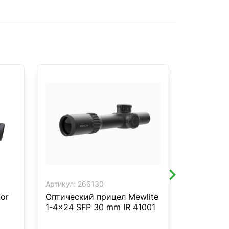
Артикул:
266130
Артикул:
3
or
Оптический прицел Mewlite
Оптическ
1-4x24 SFP 30 mm IR 41001
Model B 1