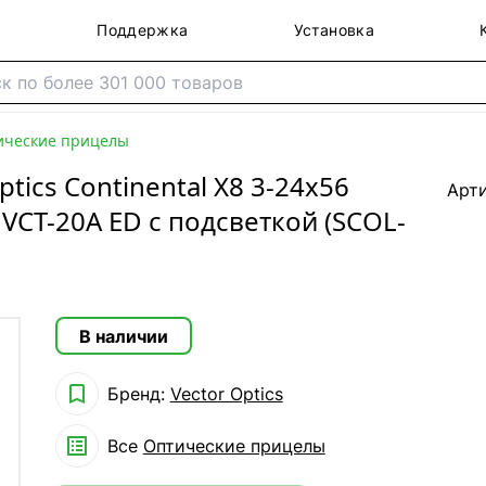
Поддержка
Установка
ические прицелы
tics Continental X8 3-24x56
Арт
 VCT-20A ED с подсветкой (SCOL-
В наличии

Бренд:
Vector Optics

Все
Оптические прицелы