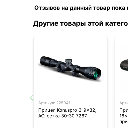
Отзывов на данный товар пока 
Другие товары этой катег
Артикул:
228041
Арти
Прицел Konuspro 3-9x32,
При
AO, сетка 30-30 7267
16x
при