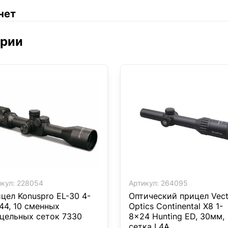
нет
ории
кул:
228054
Артикул:
264095
цел Konuspro EL-30 4-
Оптический прицел Vect
44, 10 сменных
Optics Continental X8 1-
цельных сеток 7330
8x24 Hunting ED, 30мм,
сетка L4A,