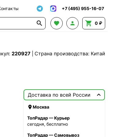
Контакты
+7 (495) 955-16-07




0 ₽
икул:
220927
|
Страна производства: Китай

Доставка по всей России

Москва
ТопРадар — Курьер
сегодня, бесплатно
ТопРадар — Самовывоз