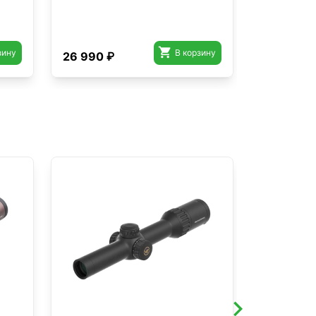

зину
В корзину
26 990 ₽
37 480 ₽