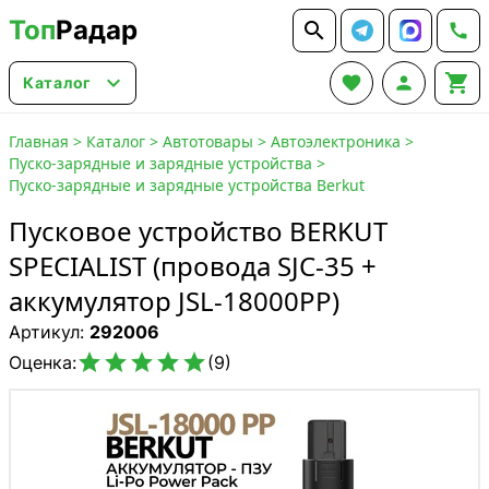
Топ
Радар






Каталог
Главная
>
Каталог
>
Автотовары
>
Автоэлектроника
>
Пуско-зарядные и зарядные устройства
>
Пуско-зарядные и зарядные устройства Berkut
Пусковое устройство BERKUT
SPECIALIST (провода SJC-35 +
аккумулятор JSL-18000PP)
Артикул:
292006





Оценка:
(9)