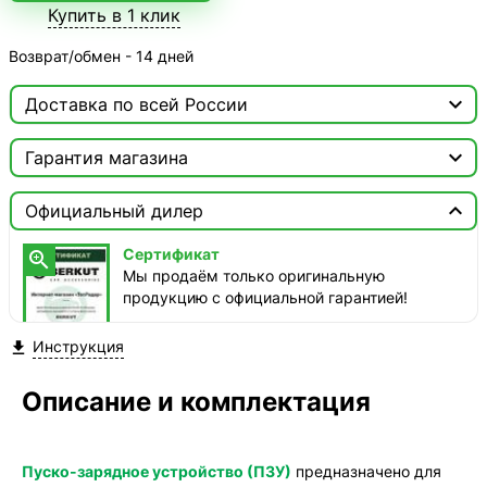
Купить в 1 клик
Возврат/обмен - 14 дней

Доставка по всей России

Москва

Гарантия магазина
ТопРадар — Курьер
Сертификат


завтра, бесплатно
Официальный дилер
Мы продаём только оригинальную продукцию с
официальной гарантией!
ТопРадар — Самовывоз
Сертификат

сегодня, бесплатно
Мы продаём только оригинальную
наб. Бережковская, д. 20, стр. 19
продукцию с официальной гарантией!
СДЭК — Пункты выдачи
Инструкция

2-4 дня, бесплатно
СДЭК — Курьер
Описание и комплектация
2-4 дня, бесплатно
Пуско-зарядное устройство (ПЗУ)
предназначено для