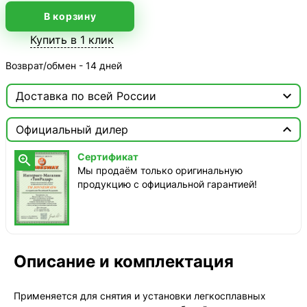
В корзину
Купить в 1 клик
Возврат/обмен - 14 дней

Доставка по всей России

Москва

Официальный дилер
ТопРадар — Курьер
Сертификат

сегодня, от 350 ₽
Мы продаём только оригинальную
продукцию с официальной гарантией!
ТопРадар — Самовывоз
сегодня, бесплатно
наб. Бережковская, д. 20, стр. 19
СДЭК — Пункты выдачи
1-3 дня, от 385 ₽
Описание и комплектация
СДЭК — Курьер
1-3 дня, от 385 ₽
Применяется для снятия и установки легкосплавных