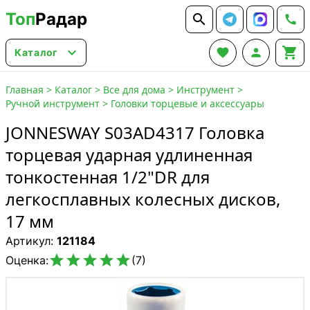
Топ
Радар






Каталог
Главная
>
Каталог
>
Все для дома
>
Инструмент
>
Ручной инструмент
>
Головки торцевые и аксессуары
JONNESWAY S03AD4317 Головка
торцевая ударная удлиненная
тонкостенная 1/2"DR для
легкосплавных колесных дисков,
17 мм
Артикул:
121184





Оценка:
(7)