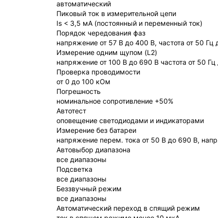
автоматический
Пиковый ток в измерительной цепи
Is < 3,5 мА (постоянный и переменный ток)
Порядок чередования фаз
напряжение от 57 В до 400 В, частота от 50 Гц 
Измерение одним щупом (L2)
напряжение от 100 В до 690 В частота от 50 Гц
Проверка проводимости
от 0 до 100 кОм
Погрешность
номинальное сопротивление +50%
Автотест
оповещение светодиодами и индикаторами
Измерение без батареи
напряжение перем. тока от 50 В до 690 В, напря
Автовыбор диапазона
все диапазоны
Подсветка
все диапазоны
Беззвучный режим
все диапазоны
Автоматический переход в спящий режим
ток в спящем режиме менее 10 мкА