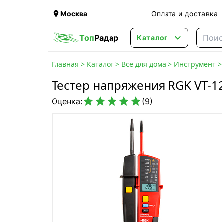

Москва
Оплата и доставка

Топ
Радар
Каталог
Главная
>
Каталог
>
Все для дома
>
Инструмент
Тестер напряжения RGK VT-1





Оценка:
(9)