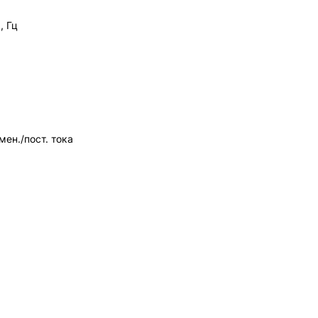
, Гц
емен./пост. тока