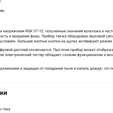
Т.
еи.
 напряжения RGK VT-12, полученные значения вольтажа и часто
ость и вращение фазы. Прибор также оборудован звуковой сиг
 условиях. Большие желтые кнопки на щупах активируют режим
цифровой дисплей отключается. При этом прибор может отображ
ом электрический тестер обладает схожим функционалом и мож
резинками и защищен от попадания пыли и капель дождя, что п
ики
о тока