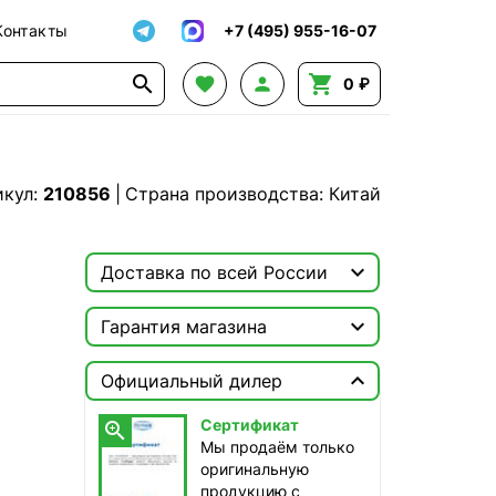
Контакты
+7 (495) 955-16-07




0 ₽
икул:
210856
|
Страна производства: Китай

Доставка по всей России

Москва

Гарантия магазина
Доставка этого товара недоступна
Сертификат


Официальный дилер
Мы продаём только
оригинальную продукцию с
Сертификат

официальной гарантией!
Мы продаём только
оригинальную
продукцию с