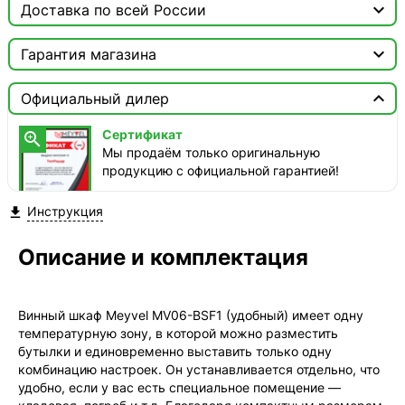

Доставка по всей России

Москва

Гарантия магазина
ТопРадар — Курьер
Сертификат


сегодня, бесплатно
Официальный дилер
Мы продаём только оригинальную продукцию с
официальной гарантией!
ТопРадар — Самовывоз
Сертификат

сегодня, бесплатно
Мы продаём только оригинальную
наб. Бережковская, д. 20, стр. 19
продукцию с официальной гарантией!
СДЭК — Пункты выдачи
Инструкция

1-3 дня, от 385 ₽
СДЭК — Курьер
Описание и комплектация
1-3 дня, от 385 ₽
Винный шкаф Meyvel MV06-BSF1 (удобный) имеет одну
температурную зону, в которой можно разместить
бутылки и единовременно выставить только одну
комбинацию настроек. Он устанавливается отдельно, что
удобно, если у вас есть специальное помещение —