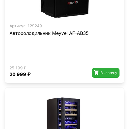
Артикул:
129249
Автохолодильник Meyvel AF-AB35
25 199 ₽

В корзину
20 999 ₽