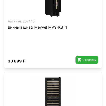
Артикул:
207445
Винный шкаф Meyvel MV9-KBT1

В корзину
30 899 ₽