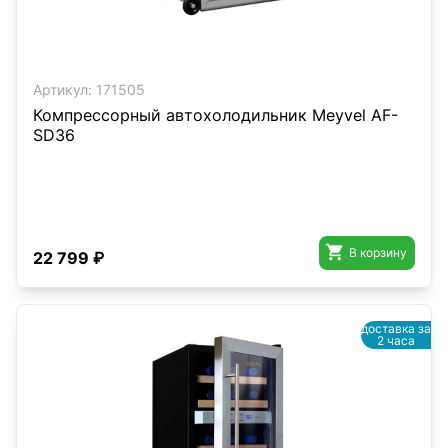
Артикул:
171505
Компрессорный автохолодильник Meyvel AF-
SD36

В корзину
22 799 ₽
доставка за
2 часа