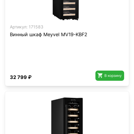
Артикул:
171583
Винный шкаф Meyvel MV19-KBF2

В корзину
32 799 ₽