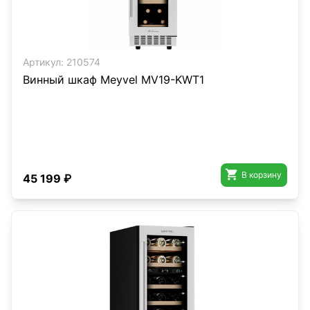
Артикул:
210574
Винный шкаф Meyvel MV19-KWT1

В корзину
45 199 ₽