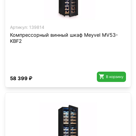
Артикул:
139814
Компрессорный винный шкаф Meyvel MV53-
KBF2

В корзину
58 399 ₽