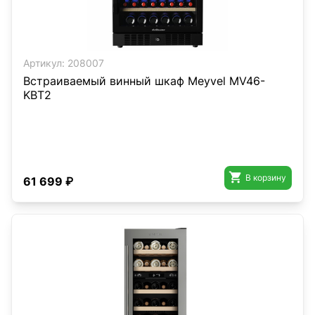
Артикул:
208007
Встраиваемый винный шкаф Meyvel MV46-
KBT2

В корзину
61 699 ₽