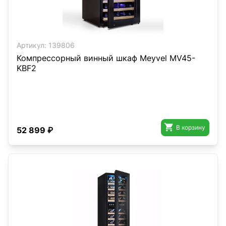
Артикул:
139806
Компрессорный винный шкаф Meyvel MV45-
KBF2

В корзину
52 899 ₽