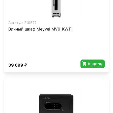
Артикул:
210577
Винный шкаф Meyvel MV9-KWT1

В корзину
39 699 ₽