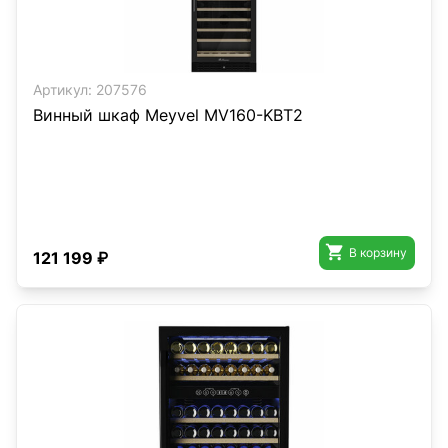
Артикул:
207576
Винный шкаф Meyvel MV160-KBT2

В корзину
121 199 ₽