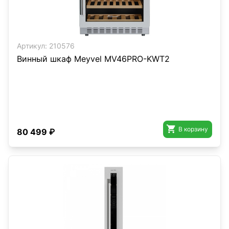
Артикул:
210576
Винный шкаф Meyvel MV46PRO-KWT2

В корзину
80 499 ₽