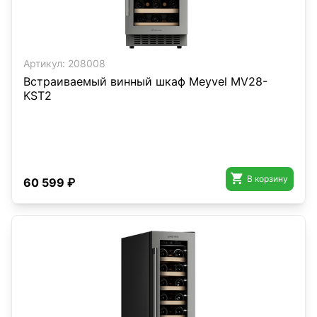
Артикул:
208008
Встраиваемый винный шкаф Meyvel MV28-
KST2

В корзину
60 599 ₽