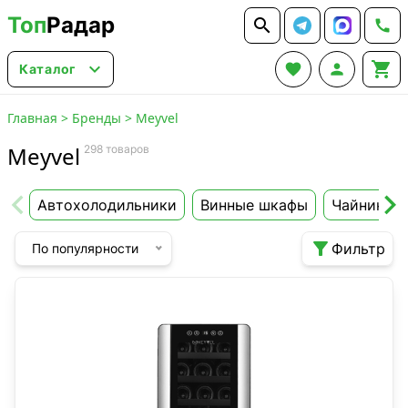
Топ
Радар






Каталог
Главная
>
Бренды
>
Meyvel
Meyvel
298 товаров
Автохолодильники
Винные шкафы
Чайники и

Фильтр
По популярности