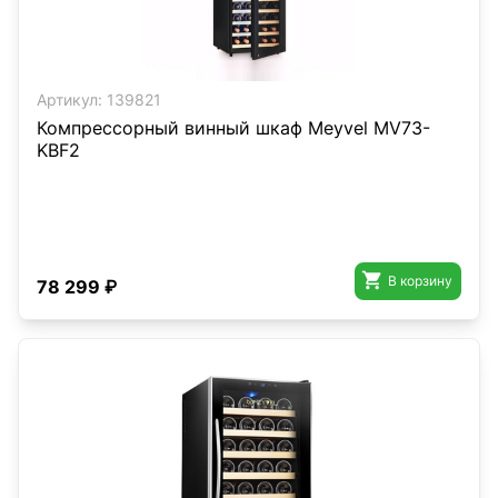
Артикул:
139821
Компрессорный винный шкаф Meyvel MV73-
KBF2

В корзину
78 299 ₽