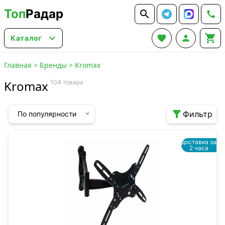
Топ
Радар






Каталог
Главная
>
Бренды
>
Kromax
Kromax
104 товара

Фильтр
По популярности
доставка за
2 часа