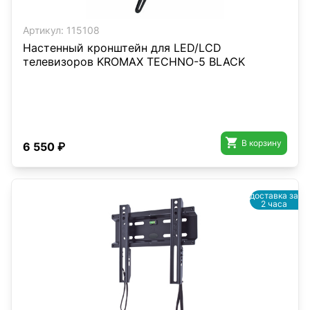
Артикул:
115108
Настенный кронштейн для LED/LCD
телевизоров KROMAX TECHNO-5 BLACK

В корзину
6 550 ₽
доставка за
2 часа