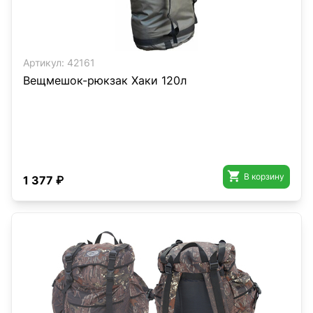
Артикул:
42161
Вещмешок-рюкзак Хаки 120л

В корзину
1 377 ₽