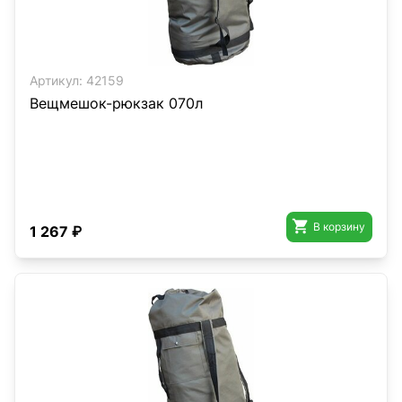
Артикул:
42159
Вещмешок-рюкзак 070л

В корзину
1 267 ₽