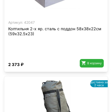
Артикул:
42047
Коптильня 2-х яр. сталь с поддон 58х38х22см
(59х32.5х23)

В корзину
2 373 ₽
доставка за
2 часа