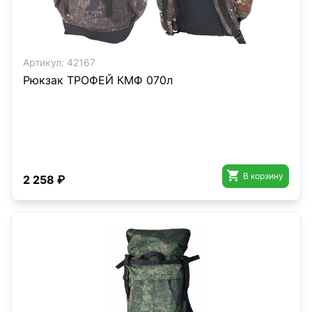
Артикул:
42167
Рюкзак ТРОФЕЙ КМФ 070л

В корзину
2 258 ₽