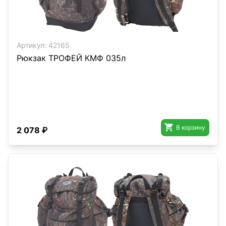
Артикул:
42165
Рюкзак ТРОФЕЙ КМФ 035л

В корзину
2 078 ₽