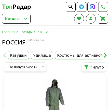
Топ
Радар






Каталог
Главная
>
Бренды
>
РОССИЯ
РОССИЯ
520 товаров
Катушки
Удилища
Костюмы для активного от

Фильтр
По популярности