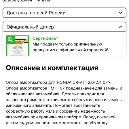

Доставка по всей России

Москва

Официальный дилер
ТопРадар — Курьер
Сертификат

сегодня, от 350 ₽
Мы продаём только оригинальную
продукцию с официальной гарантией!
ТопРадар — Самовывоз
сегодня, бесплатно
наб. Бережковская, д. 20, стр. 19
Описание и комплектация
СДЭК — Пункты выдачи
1-3 дня, от 385 ₽
Опора амортизатора для HONDA CR-V III 2.0-2.4 07>.
Опора амортизатора FM-1197 предназначен для замены и
СДЭК — Курьер
обслуживания автомобиля. Деталь подходит для
1-3 дня, от 385 ₽
планового ремонта, технического обслуживания и замены
изношенного элемента. Помогает восстановить
корректную работу узла и сохранить надежность
автомобиля при правильном подборе. Перед покупкой
рекомендуем сверить совместимость по VIN-коду.