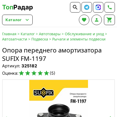
Топ
Радар






Каталог
Главная
>
Каталог
>
Автотовары
>
Обслуживание и уход
>
Автозапчасти
>
Подвеска
>
Рычаги и элементы подвески
Опора переднего амортизатора
SUFIX FM-1197
Артикул:
325182





Оценка:
(5)