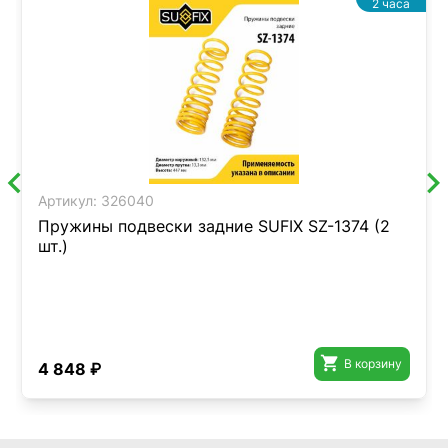
2 часа
Артикул:
326040
Пружины подвески задние SUFIX SZ-1374 (2
шт.)

В корзину
4 848 ₽