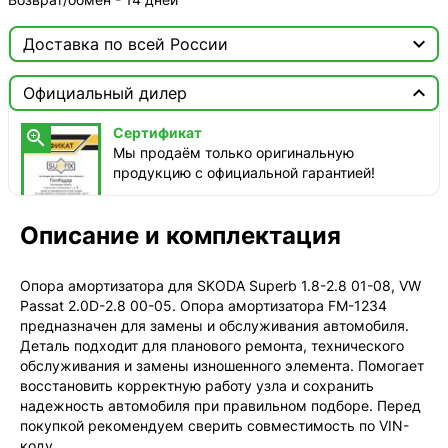

Доставка по всей России

Москва

Официальный дилер
ТопРадар — Курьер
Сертификат

сегодня, от 350 ₽
Мы продаём только оригинальную
продукцию с официальной гарантией!
ТопРадар — Самовывоз
сегодня, бесплатно
наб. Бережковская, д. 20, стр. 19
Описание и комплектация
СДЭК — Пункты выдачи
2-4 дня, от 385 ₽
Опора амортизатора для SKODA Superb 1.8-2.8 01-08, VW
Passat 2.0D-2.8 00-05. Опора амортизатора FM-1234
СДЭК — Курьер
предназначен для замены и обслуживания автомобиля.
2-4 дня, от 385 ₽
Деталь подходит для планового ремонта, технического
обслуживания и замены изношенного элемента. Помогает
восстановить корректную работу узла и сохранить
надежность автомобиля при правильном подборе. Перед
покупкой рекомендуем сверить совместимость по VIN-
коду.