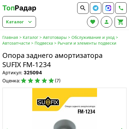
Топ
Радар






Каталог
Главная
>
Каталог
>
Автотовары
>
Обслуживание и уход
>
Автозапчасти
>
Подвеска
>
Рычаги и элементы подвески
Опора заднего амортизатора
SUFIX FM-1234
Артикул:
325094





Оценка:
(7)