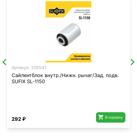
Артикул:
326547
Сайлентблок внутр./Нижн. рычаг/Зад. подв.
SUFIX SL-1150

В корзину
292 ₽