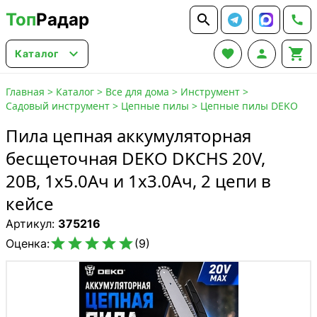
Топ
Радар






Каталог
Главная
>
Каталог
>
Все для дома
>
Инструмент
>
Садовый инструмент
>
Цепные пилы
>
Цепные пилы DEKO
Пила цепная аккумуляторная
бесщеточная DEKO DKCHS 20V,
20В, 1x5.0Ач и 1x3.0Ач, 2 цепи в
кейсе
Артикул:
375216





Оценка:
(9)