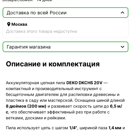

Доставка по всей России

Москва
Доставка этого товара недоступна

Гарантия магазина
Сертификат

Описание и комплектация
Мы продаём только оригинальную продукцию с
официальной гарантией!
Аккумуляторная цепная пила
DEKO DKCHS 20V
—
компактный и производительный инструмент с
бесщеточным двигателем для распиловки древесины и
пластика в саду или мастерской. Оснащена шиной длиной
8 дюймов (200 мм)
и развивает скорость цепи до
6,5 м/
с
, что обеспечивает эффективный рез при работе с
ветками, досками и рейками.
Пила использует цепь с шагом
1/4"
, шириной паза
1,4 мм
и