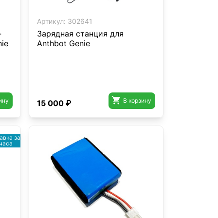
Артикул:
302641
-
Зарядная станция для
ie
Anthbot Genie

ину
В корзину
15 000 ₽
авка за
 часа