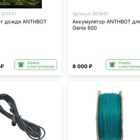
301631
Артикул:
301645
от дождя ANTHBOT
Аккумулятор ANTHBOT дл
Genie 600
Узнать
Узнать


 ₽
8 000 ₽
о поступлении
о поступле