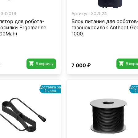
302019
Артикул:
302024
лятор для робота-
Блок питания для роботов
косилки Ergomarine
газонокосилок Anthbot Gen
000Mah)
1000


В корзину
В корз
₽
7 000 ₽
доставка за
дост
2 часа
2