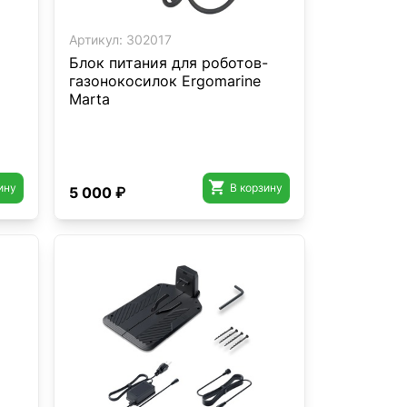
Артикул:
302017
Блок питания для роботов-
газонокосилок Ergomarine
Marta

ину
В корзину
5 000 ₽