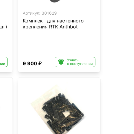
Артикул:
301629
Комплект для настенного
шт)
крепления RTK Anthbot
Узнать

9 900 ₽
нии
о поступлении