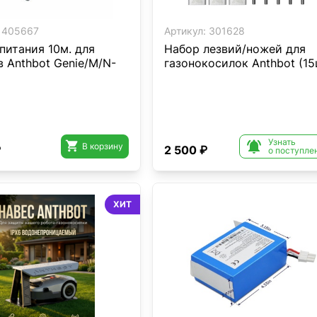
405667
Артикул:
301628
питания 10м. для
Набор лезвий/ножей для
 Anthbot Genie/M/N-
газонокосилок Anthbot (15
Узнать


В корзину
₽
2 500 ₽
о поступле
ХИТ