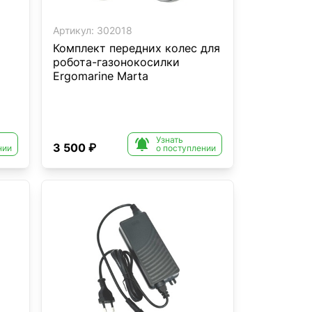
Артикул:
302018
Комплект передних колес для
робота-газонокосилки
Ergomarine Marta
Узнать

3 500 ₽
нии
о поступлении