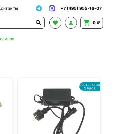
Контакты
+7 (495) 955-16-07




0 ₽
косилок
доставка за
2 часа