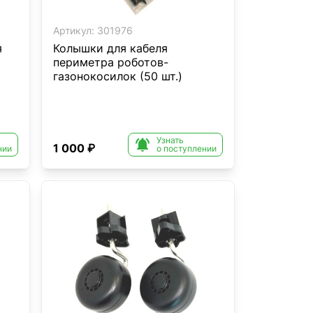
Артикул:
301976
я
Колышки для кабеля
периметра роботов-
газонокосилок (50 шт.)
Узнать

1 000 ₽
нии
о поступлении