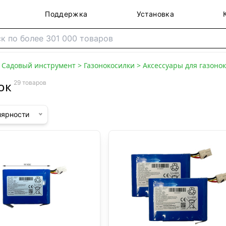
Поддержка
Установка
>
Садовый инструмент
>
Газонокосилки
>
Аксессуары для газоно
ок
29 товаров
лярности