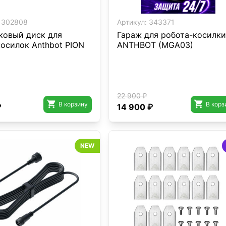
302808
Артикул:
343371
ковый диск для
Гараж для робота-косилки
косилок Anthbot PION
ANTHBOT (MGA03)
22 900 ₽


В корзину
В корз
₽
14 900 ₽
NEW