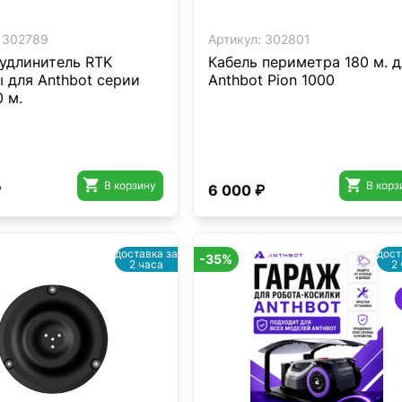
302789
Артикул:
302801
 удлинитель RTK
Кабель периметра 180 м. д
 для Anthbot серии
Anthbot Pion 1000
0 м.


В корзину
В корз
₽
6 000 ₽
доставка за
дост
-35%
2 часа
2