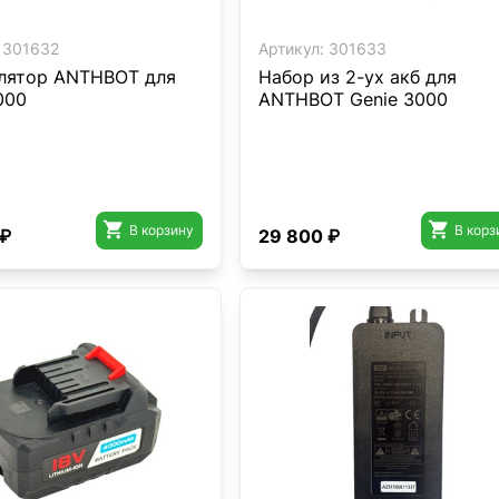
301632
Артикул:
301633
лятор ANTHBOT для
Набор из 2-ух акб для
000
ANTHBOT Genie 3000


В корзину
В корз
 ₽
29 800 ₽