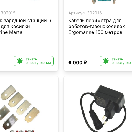
302015
Артикул:
302016
к зарядной станции 6
Кабель периметра для
 для косилки
роботов-газонокосилок
ine Marta
Ergomarine 150 метров
Узнать
Узнать


6 000 ₽
о поступлении
о поступле