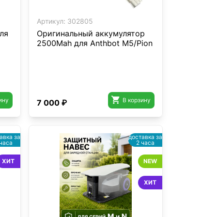
Артикул:
302805
ля
Оригинальный аккумулятор
2500Mah для Anthbot M5/Pion

ину
В корзину
7 000 ₽
авка за
доставка за
 часа
2 часа
ХИТ
NEW
ХИТ