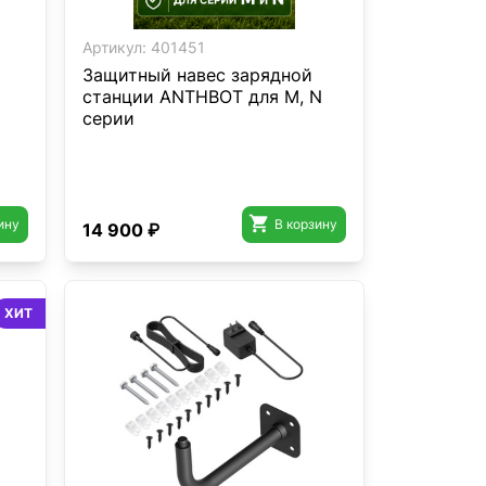
Артикул:
401451
Защитный навес зарядной
станции ANTHBOT для M, N
серии

ину
В корзину
14 900 ₽
ХИТ