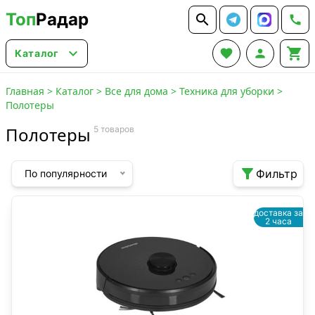
Топ
Радар






Каталог
Главная
>
Каталог
>
Все для дома
>
Техника для уборки
>
Полотеры
Полотеры
5 товаров

Фильтр
По популярности
доставка за
2 часа