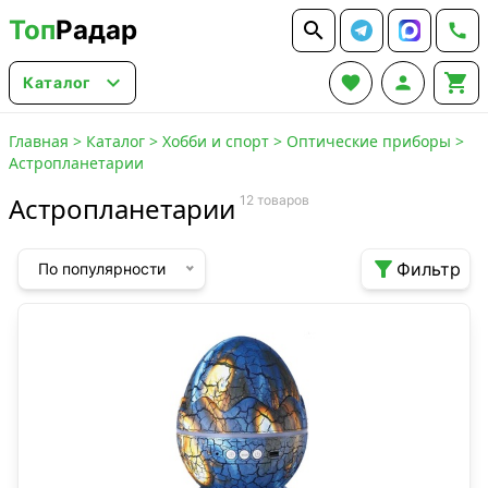
Топ
Радар






Каталог
Главная
>
Каталог
>
Хобби и спорт
>
Оптические приборы
>
Астропланетарии
Астропланетарии
12 товаров

Фильтр
По популярности