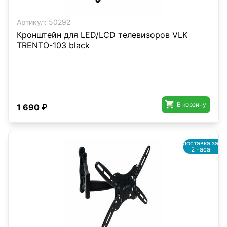
Артикул:
50292
Кронштейн для LED/LCD телевизоров VLK
TRENTO-103 black

В корзину
1 690 ₽
доставка за
2 часа