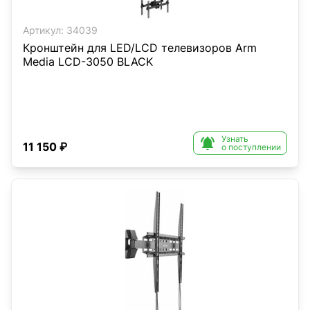
Артикул:
34039
Кронштейн для LED/LCD телевизоров Arm
Media LCD-3050 BLACK
Узнать

11 150 ₽
о поступлении