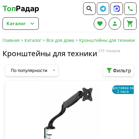
Топ
Радар






Каталог
Главная
>
Каталог
>
Все для дома
>
Кронштейны для техники
Кронштейны для техники
215 товаров

Фильтр
По популярности
доставка за
2 часа