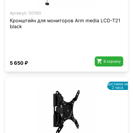
Артикул:
50160
Кронштейн для мониторов Arm media LCD-T21
black

В корзину
5 650 ₽
доставка за
2 часа