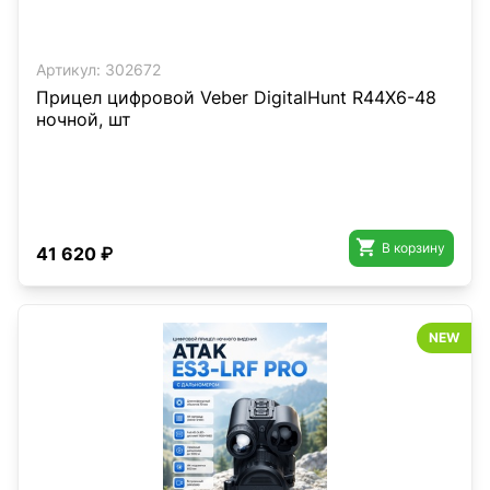
Артикул:
302672
Прицел цифровой Veber DigitalHunt R44X6-48
ночной, шт

В корзину
41 620 ₽
NEW