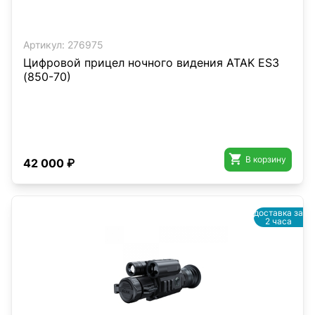
Артикул:
276975
Цифровой прицел ночного видения ATAK ES3
(850-70)

В корзину
42 000 ₽
доставка за
2 часа