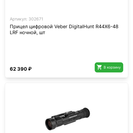
Артикул:
302671
Прицел цифровой Veber DigitalHunt R44X6-48
LRF ночной, шт

В корзину
62 390 ₽