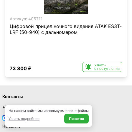
Артикул:
405711
Цифровой прицел ночного видения ATAK ES3T-
LRF (50-940) с дальномером
Узнать

73 300 ₽
о поступлении
Контакты
+7 (495) 955-16-07
На нашем сайте мы используем cookie файлы
MAX
Узнать подробнее
Понятно
На сайте