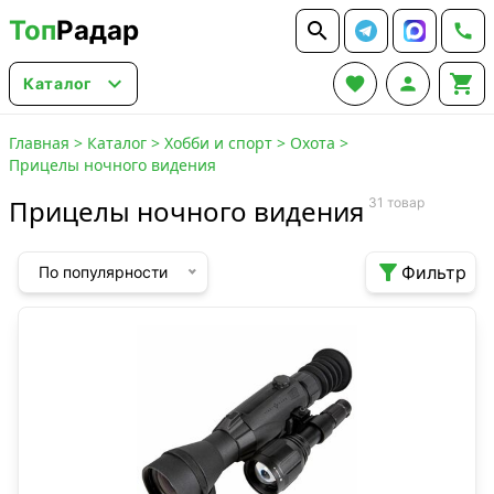
Топ
Радар






Каталог
Главная
>
Каталог
>
Хобби и спорт
>
Охота
>
Прицелы ночного видения
Прицелы ночного видения
31 товар

Фильтр
По популярности