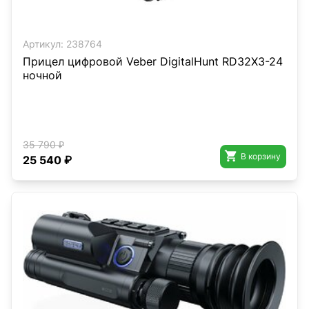
Артикул:
238764
Прицел цифровой Veber DigitalHunt RD32X3-24
ночной
35 790 ₽

В корзину
25 540 ₽