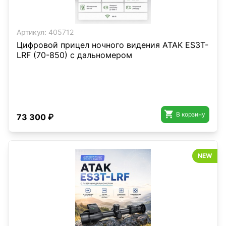
Артикул:
405712
Цифровой прицел ночного видения ATAK ES3T-
LRF (70-850) с дальномером

В корзину
73 300 ₽
NEW