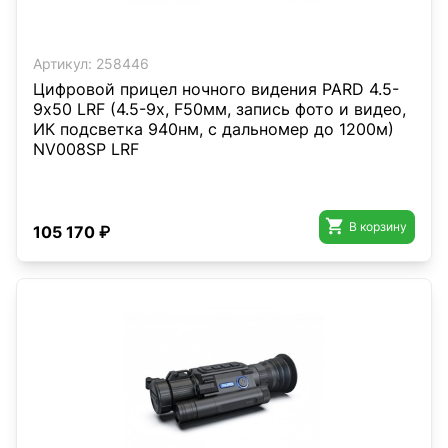
Артикул:
258446
Цифровой прицел ночного видения PARD 4.5-
9х50 LRF (4.5-9х, F50мм, запись фото и видео,
ИК подсветка 940нм, с дальномер до 1200м)
NV008SP LRF

В корзину
105 170 ₽