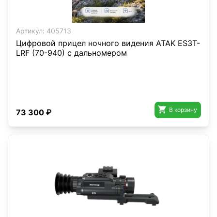
Артикул:
405713
Цифровой прицел ночного видения ATAK ES3T-
LRF (70-940) с дальномером

В корзину
73 300 ₽