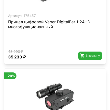
Артикул:
175457
Прицел цифровой Veber DigitalBat 1-24HD
многофункциональный
48 990 ₽

В корзину
35 230 ₽
-29%