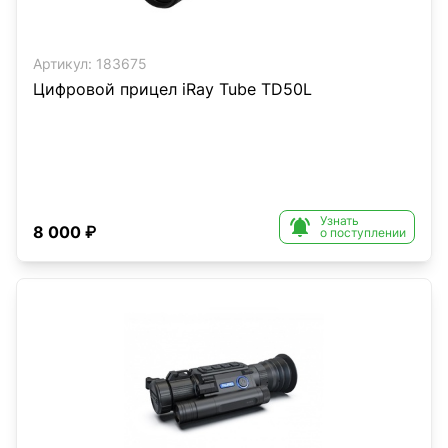
Артикул:
183675
Цифровой прицел iRay Tube TD50L
Узнать

8 000 ₽
о поступлении