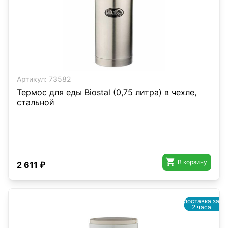
Артикул:
73582
Термос для еды Biostal (0,75 литра) в чехле,
стальной

В корзину
2 611 ₽
доставка за
2 часа