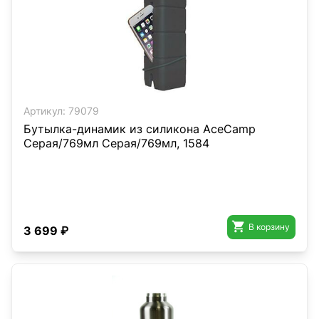
Артикул:
79079
Бутылка-динамик из силикона AceCamp
Серая/769мл Серая/769мл, 1584

В корзину
3 699 ₽