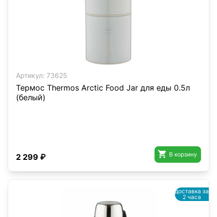
Артикул:
73625
Термос Thermos Arctic Food Jar для еды 0.5л
(белый)

В корзину
2 299 ₽
доставка за
2 часа