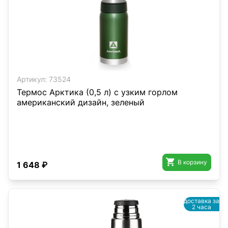
Артикул:
73524
Термос Арктика (0,5 л) с узким горлом
американский дизайн, зеленый

В корзину
1 648 ₽
доставка за
2 часа