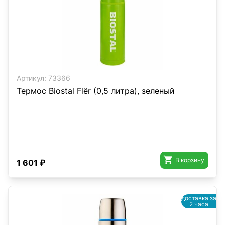
Артикул:
73366
Термос Biostal Flër (0,5 литра), зеленый

В корзину
1 601 ₽
доставка за
2 часа