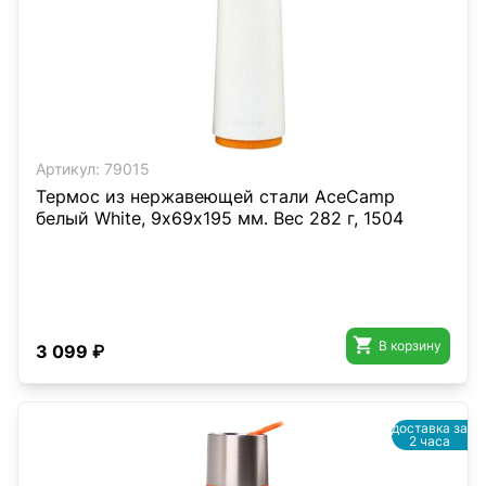
Артикул:
79015
Термос из нержавеющей стали AceCamp
белый White, 9х69х195 мм. Вес 282 г, 1504

В корзину
3 099 ₽
доставка за
2 часа