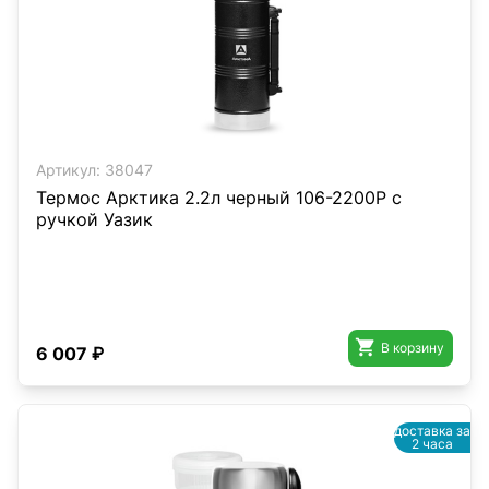
Артикул:
38047
Термос Арктика 2.2л черный 106-2200Р с
ручкой Уазик

В корзину
6 007 ₽
доставка за
2 часа