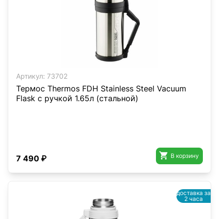
Артикул:
73702
Термос Thermos FDH Stainless Steel Vacuum
Flask с ручкой 1.65л (стальной)

В корзину
7 490 ₽
доставка за
2 часа