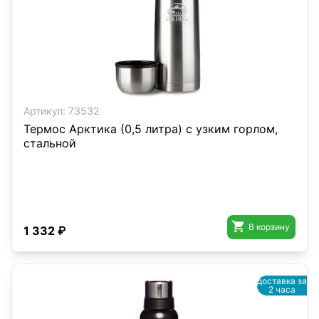
Артикул:
73532
Термос Арктика (0,5 литра) с узким горлом,
стальной

В корзину
1 332 ₽
доставка за
2 часа