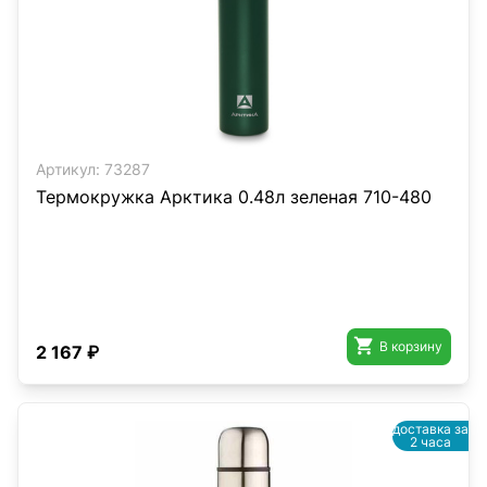
Артикул:
73287
Термокружка Арктика 0.48л зеленая 710-480

В корзину
2 167 ₽
доставка за
2 часа