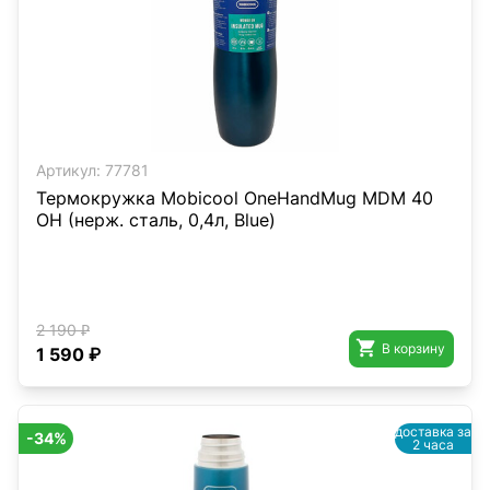
Артикул:
77781
Термокружка Mobicool OneHandMug MDM 40
OH (нерж. сталь, 0,4л, Blue)
2 190 ₽

В корзину
1 590 ₽
доставка за
-34%
2 часа