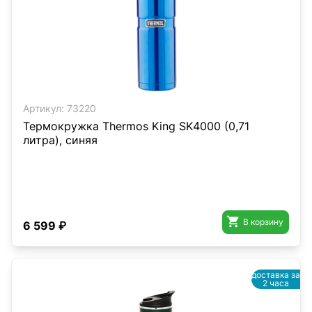
Артикул:
73220
Термокружка Thermos King SK4000 (0,71
литра), синяя

В корзину
6 599 ₽
доставка за
2 часа