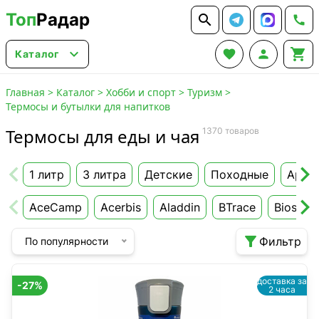
Топ
Радар






Каталог
Главная
>
Каталог
>
Хобби и спорт
>
Туризм
>
Термосы и бутылки для напитков
Термосы для еды и чая
1370 товаров
1 литр
3 литра
Детские
Походные
Арме
AceCamp
Acerbis
Aladdin
BTrace
Biostal

Фильтр
По популярности
доставка за
-27%
2 часа