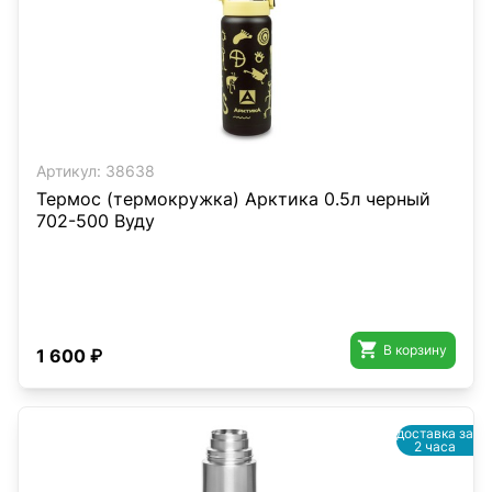
Артикул:
38638
Термос (термокружка) Арктика 0.5л черный
702-500 Вуду

В корзину
1 600 ₽
доставка за
2 часа