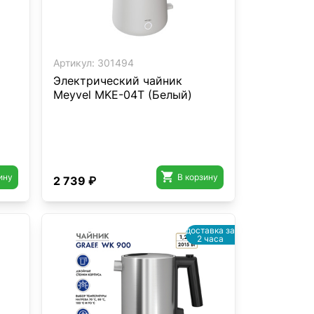
Артикул:
301494
Электрический чайник
Meyvel MKE-04T (Белый)

ину
В корзину
2 739 ₽
доставка за
2 часа