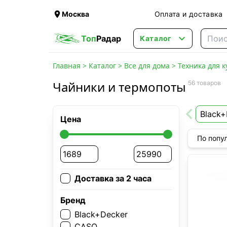

Москва
Оплата и доставка

Топ
Радар
Каталог
Главная
>
Каталог
>
Все для дома
>
Техника для к
Чайники и термопоты
56 товаров
Black+
Цена
По попу
Доставка за 2 часа
Бренд
Black+Decker
CASO