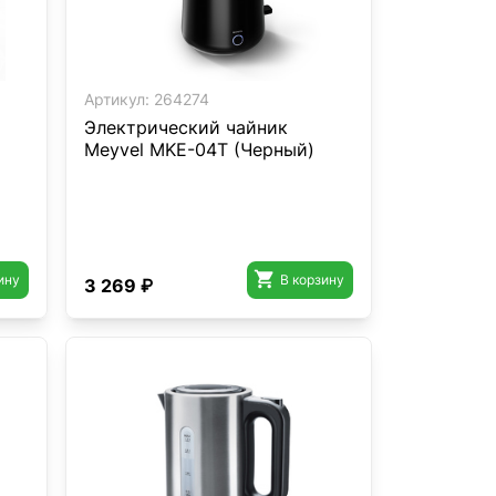
Артикул:
264274
Электрический чайник
Meyvel MKE-04T (Черный)

ину
В корзину
3 269 ₽