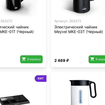
264272
Артикул:
264273
ический чайник
Электрический чайник
 MKE-01T (Черный)
Meyvel MKE-03T (Черный)


В корзину
В корз
2 469 ₽
ХИТ