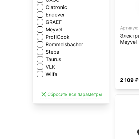
Clatronic
Endever
GRAEF
Артикул:
Meyvel
Электр
ProfiCook
Meyvel
Rommelsbacher
Steba
Taurus
VLK
Wilfa
2 109 ₽

Сбросить все параметры