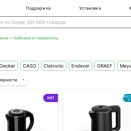
Поддержка
Установка
ухни
>
Чайники и термопоты
Decker
CASO
Clatronic
Endever
GRAEF
Meyv
лярности
дост
ХИТ
2