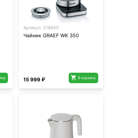
Артикул:
278665
Чайник GRAEF WK 350

ину
В корзину
15 999 ₽