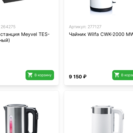
264275
Артикул:
277127
 станция Meyvel TES-
Чайник Wilfa CWK-2000 M
ный)


В корзину
В корз
9 150 ₽