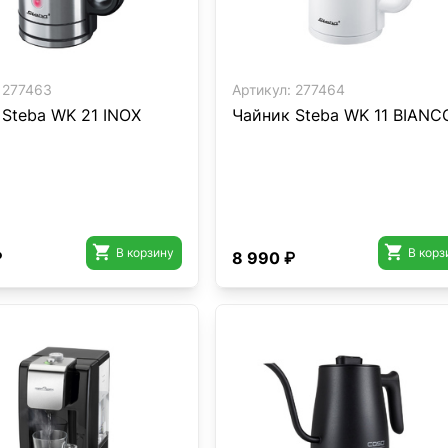
277463
Артикул:
277464
 Steba WK 21 INOX
Чайник Steba WK 11 BIANC


В корзину
В корз
₽
8 990 ₽