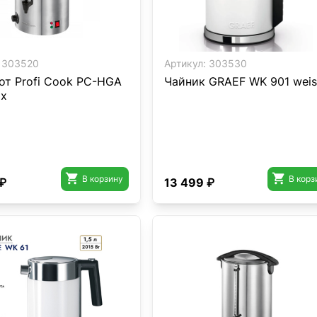
303520
Артикул:
303530
от Profi Cook PC-HGA
Чайник GRAEF WK 901 weis
ox


В корзину
В корз
 ₽
13 499 ₽