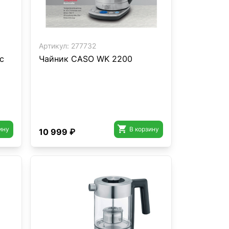
Артикул:
277732
c
Чайник CASO WK 2200

ину
В корзину
10 999 ₽