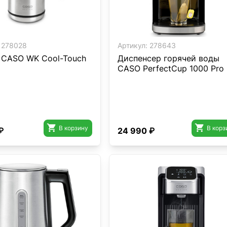
278028
Артикул:
278643
 CASO WK Cool-Touch
Диспенсер горячей воды
CASO PerfectCup 1000 Pro


В корзину
В корз
₽
24 990 ₽