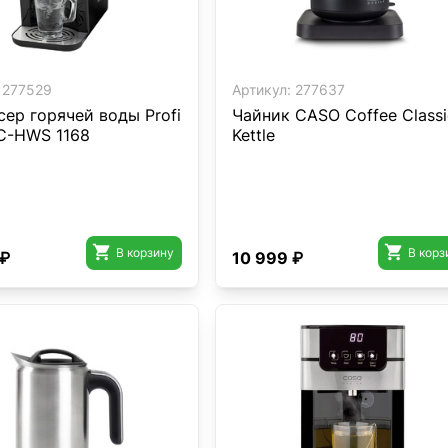
277529
Артикул:
277637
ер горячей воды Profi
Чайник CASO Coffee Classi
C-HWS 1168
Kettle


В корзину
В корз
 ₽
10 999 ₽