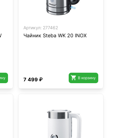
Артикул:
277462
W
Чайник Steba WK 20 INOX

ину
В корзину
7 499 ₽