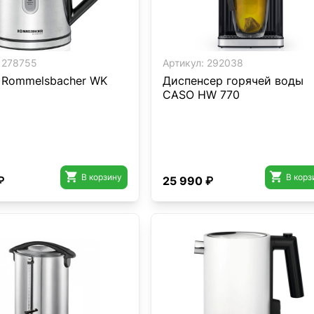
278755
Артикул:
292038
 Rommelsbacher WK
Диспенсер горячей воды
CASO HW 770


В корзину
В корз
₽
25 990 ₽