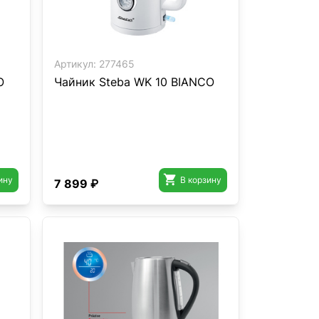
Артикул:
277465
O
Чайник Steba WK 10 BIANCO

ину
В корзину
7 899 ₽