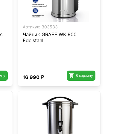
Артикул:
303533
s
Чайник GRAEF WK 900
Edelstahl

ину
В корзину
16 990 ₽