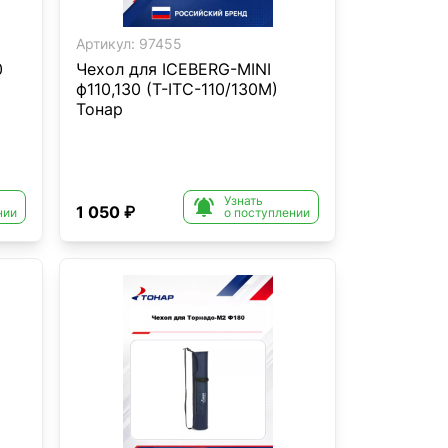
Артикул:
97455
0
Чехол для ICEBERG-MINI
ф110,130 (T-ITC-110/130M)
Тонар
Узнать

1 050 ₽
нии
о поступлении