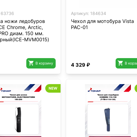
63736
Артикул:
184634
на ножи ледобуров
Чехол для мотобура Vista
E Chrome, Arctic,
PAC-01
PRO диам. 150 мм.
ерный(ICE-MVM0015)


В корзину
В корз
4 329 ₽
NEW