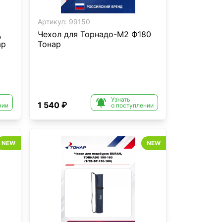
Артикул:
99150
,
Чехол для Торнадо-М2 Ф180
ар
Тонар
Узнать

1 540 ₽
нии
о поступлении
NEW
NEW