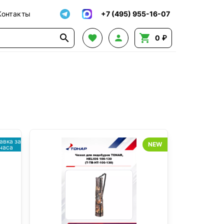
Контакты
+7 (495) 955-16-07




0 ₽
авка за
NEW
 часа