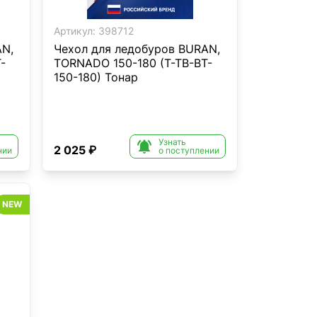
Артикул:
398712
AN,
Чехол для ледобуров BURAN,
-
TORNADO 150-180 (T-TB-BT-
150-180) Тонар
Узнать

2 025 ₽
нии
о поступлении
NEW