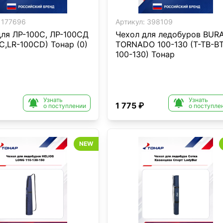
177696
Артикул:
398109
для ЛР-100С, ЛР-100СД
Чехол для ледобуров BUR
C,LR-100CD) Тонар (0)
TORNADO 100-130 (T-TB-BT
100-130) Тонар
Узнать
Узнать


1 775 ₽
о поступлении
о поступле
NEW