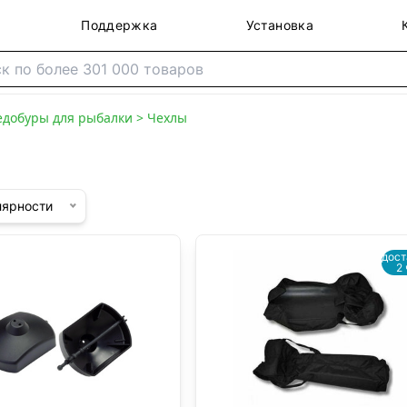
Поддержка
Установка
едобуры для рыбалки
>
Чехлы
лярности
дост
2