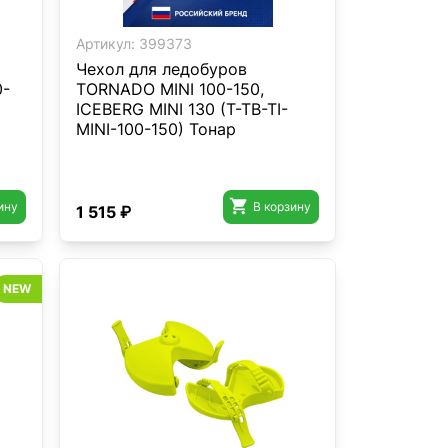
Артикул:
399373
Чехол для ледобуров
0-
TORNADO MINI 100-150,
ICEBERG MINI 130 (T-TB-TI-
MINI-100-150) Тонар

ину
В корзину
1 515 ₽
NEW