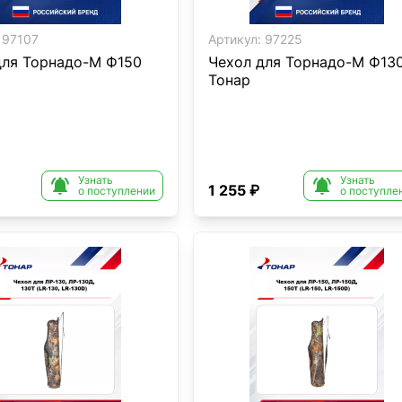
97107
Артикул:
97225
для Торнадо-М Ф150
Чехол для Торнадо-М Ф13
Тонар
Узнать
Узнать


1 255 ₽
о поступлении
о поступле