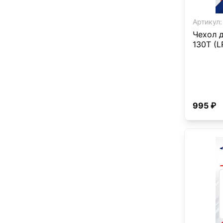
Артикул:
Чехол д
130Т (L
995 ₽