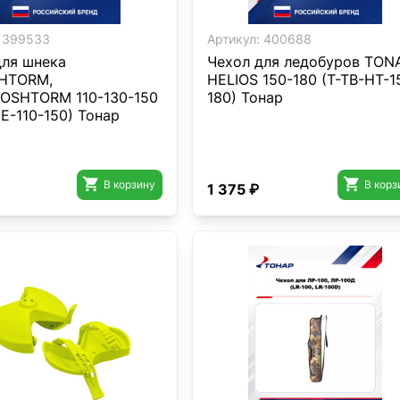
399533
Артикул:
400688
для шнека
Чехол для ледобуров TON
HTORM,
HELIOS 150-180 (T-TB-HT-1
OSHTORM 110-130-150
180) Тонар
E-110-150) Тонар


В корзину
В корз
1 375 ₽