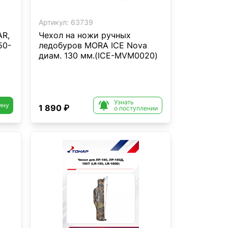
Артикул:
63739
AR,
Чехол на ножи ручных
50-
ледобуров MORA ICE Nova
диам. 130 мм.(ICE-MVM0020)
Узнать

ину
1 890 ₽
о поступлении