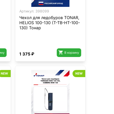
Артикул:
398099
Чехол для ледобуров TONAR,
HELIOS 100-130 (T-TB-HT-100-
130) Тонар

ину
В корзину
1 375 ₽
NEW
NEW