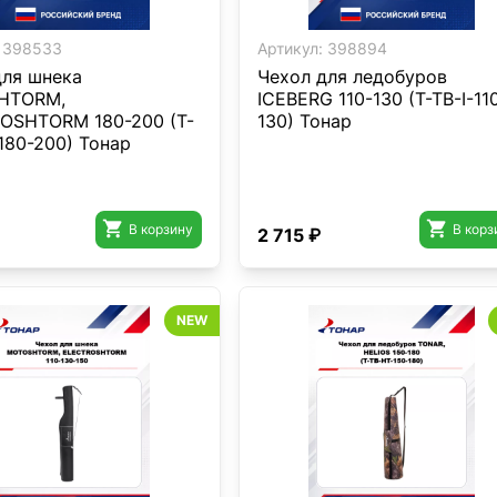
398533
Артикул:
398894
для шнека
Чехол для ледобуров
HTORM,
ICEBERG 110-130 (T-TB-I-11
OSHTORM 180-200 (T-
130) Тонар
180-200) Тонар


В корзину
В корз
2 715 ₽
NEW