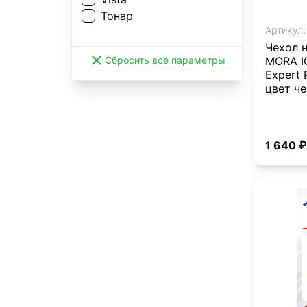
Тонар
Артикул:
Чехол 

Сбросить все параметры
MORA IC
Expert 
цвет ч
1 640 ₽