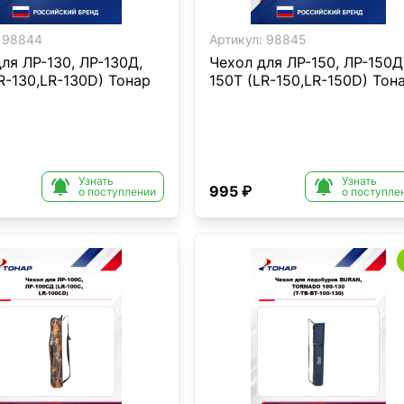
98844
Артикул:
98845
ля ЛР-130, ЛР-130Д,
Чехол для ЛР-150, ЛР-150Д
R-130,LR-130D) Тонар
150Т (LR-150,LR-150D) Тон
Узнать
Узнать


995 ₽
о поступлении
о поступле