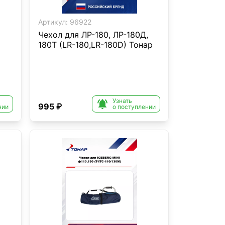
Артикул:
96922
Чехол для ЛР-180, ЛР-180Д,
180Т (LR-180,LR-180D) Тонар
Узнать

995 ₽
нии
о поступлении