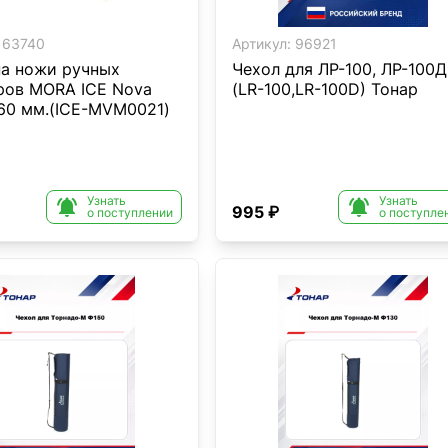
63740
Артикул:
96921
на ножи ручных
Чехол для ЛР-100, ЛР-100Д
ров MORA ICE Nova
(LR-100,LR-100D) Тонар
160 мм.(ICE-MVM0021)
Узнать
Узнать


995 ₽
о поступлении
о поступле