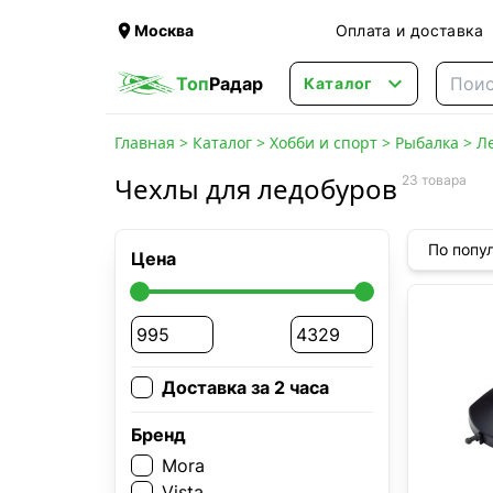

Москва
Оплата и доставка

Топ
Радар
Каталог
Главная
>
Каталог
>
Хобби и спорт
>
Рыбалка
>
Л
Чехлы для ледобуров
23 товара
По попу
Цена
Доставка за 2 часа
Бренд
Mora
Vista