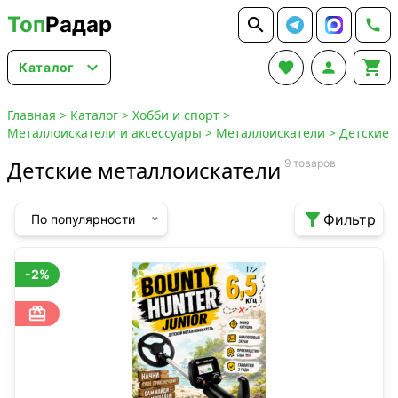
Топ
Радар






Каталог
Главная
>
Каталог
>
Хобби и спорт
>
Металлоискатели и аксессуары
>
Металлоискатели
>
Детские
Детские металлоискатели
9 товаров

Фильтр
По популярности
-2%
