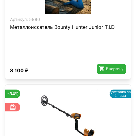
Артикул:
5880
Металлоискатель Bounty Hunter Junior T.I.D

В корзину
8 100 ₽
доставка за
-34%
2 часа
