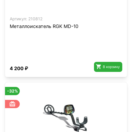
Артикул:
210812
Металлоискатель RGK MD-10

В корзину
4 200 ₽
-32%
