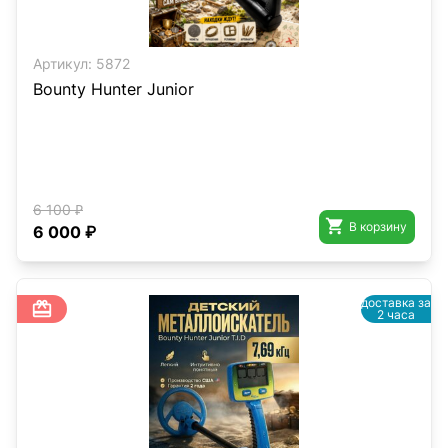
Артикул:
5872
Bounty Hunter Junior
6 100 ₽

В корзину
6 000 ₽
доставка за

2 часа