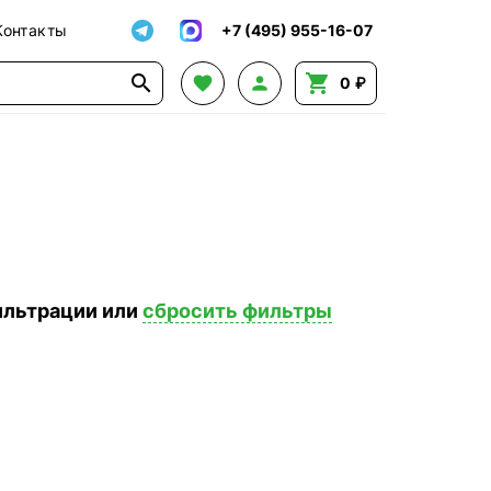
Контакты
+7 (495) 955-16-07




0 ₽
ильтрации или
сбросить фильтры