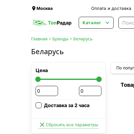

Москва
Оплата и доставка

Топ
Радар
Каталог
Главная
>
Бренды
>
Беларусь
Беларусь
По попу
Цена
Това
Доставка за 2 часа

Сбросить все параметры