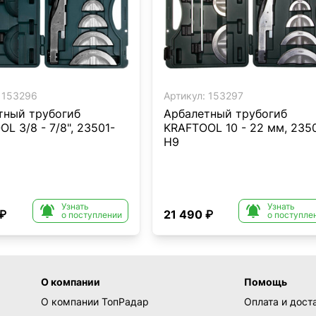
153296
Артикул:
153297
тный трубогиб
Арбалетный трубогиб
L 3/8 - 7/8", 23501-
KRAFTOOL 10 - 22 мм, 235
H9
Узнать
Узнать


 ₽
21 490 ₽
о поступлении
о поступле
О компании
Помощь
О компании ТопРадар
Оплата и дост