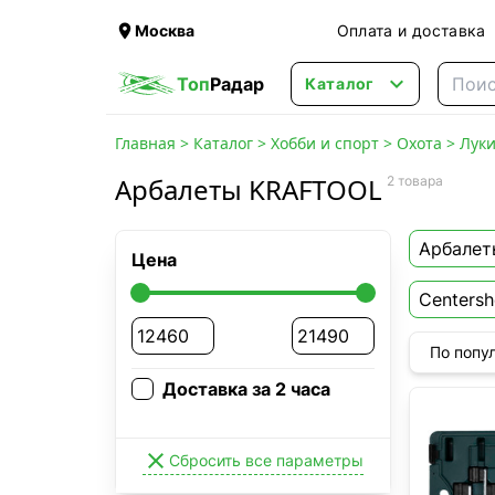

Москва
Оплата и доставка

Топ
Радар
Каталог
Главная
>
Каталог
>
Хобби и спорт
>
Охота
>
Луки
Арбалеты KRAFTOOL
2 товара
Арбалет
Цена
Centersh
По попу
Доставка за 2 часа

Сбросить все параметры