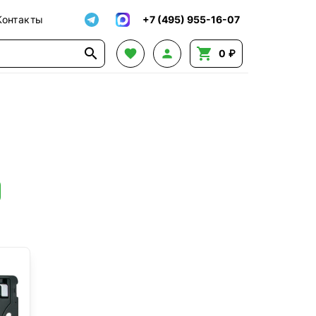
Контакты
+7 (495) 955-16-07




0 ₽