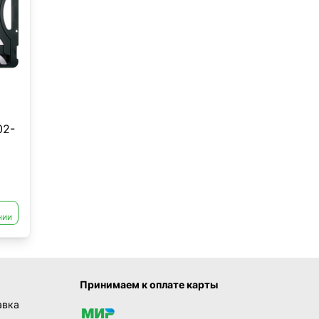
02-
нии
Принимаем к оплате карты
авка