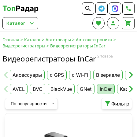
Топ
Радар






Каталог
Главная
>
Каталог
>
Автотовары
>
Автоэлектроника
>
Видеорегистраторы
>
Видеорегистраторы InCar
Видеорегистраторы InCar
2 товара
Аксессуары
с GPS
с Wi-Fi
В зеркале
Две
AVEL
BVC
BlackVue
GNet
InCar
KazEr

Фильтр
По популярности