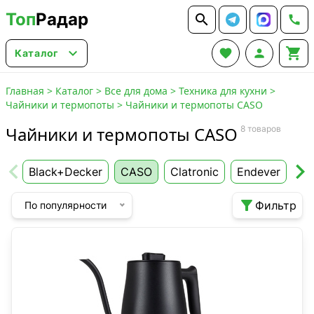
Топ
Радар






Каталог
Главная
>
Каталог
>
Все для дома
>
Техника для кухни
>
Чайники и термопоты
>
Чайники и термопоты CASO
Чайники и термопоты CASO
8 товаров
Black+Decker
CASO
Clatronic
Endever
GR

Фильтр
По популярности