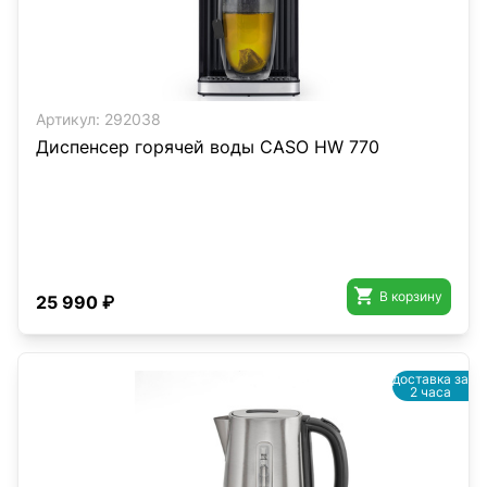
Артикул:
292038
Диспенсер горячей воды CASO HW 770

В корзину
25 990 ₽
доставка за
2 часа