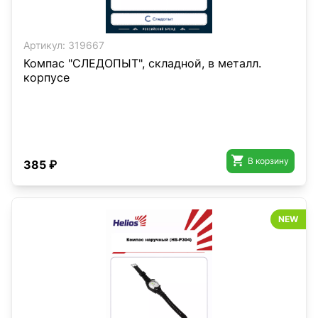
Артикул:
319667
Компас "СЛЕДОПЫТ", складной, в металл.
корпусе

В корзину
385 ₽
NEW