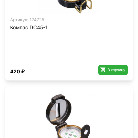
Артикул:
174725
Компас DC45-1

В корзину
420 ₽