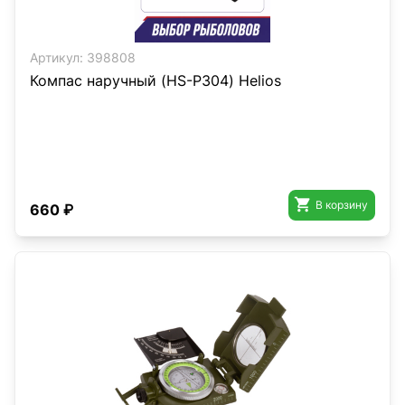
Артикул:
398808
Компас наручный (HS-P304) Helios

В корзину
660 ₽