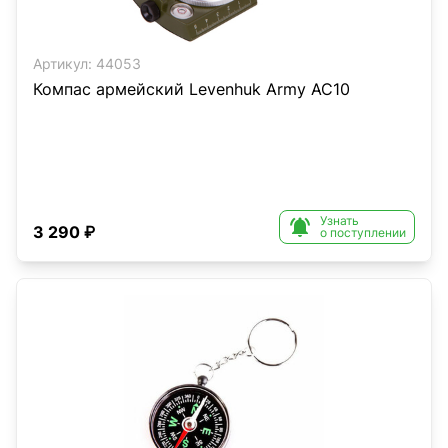
Артикул:
44053
Компас армейский Levenhuk Army AC10
Узнать

3 290 ₽
о поступлении