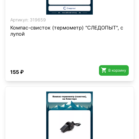
Артикул:
319659
Компас-свисток (термометр) "СЛЕДОПЫТ", с
лупой

В корзину
155 ₽