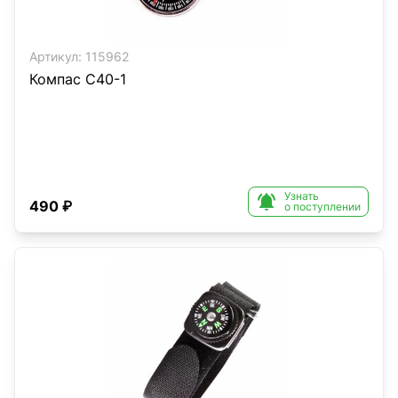
Артикул:
115962
Компас C40-1
Узнать

490 ₽
о поступлении