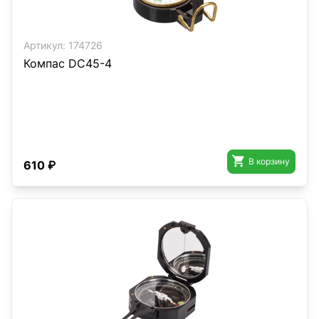
Артикул:
174726
Компас DC45-4

В корзину
610 ₽