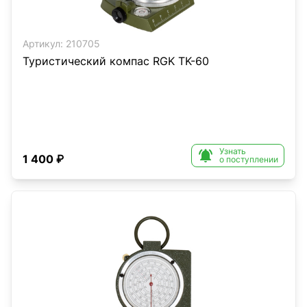
Артикул:
210705
Туристический компас RGK TK-60
Узнать

1 400 ₽
о поступлении