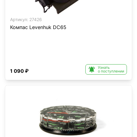
Артикул:
27426
Компас Levenhuk DC65
Узнать

1 090 ₽
о поступлении