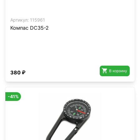
Артикул:
115961
Компас DC35-2

В корзину
380 ₽
-41%