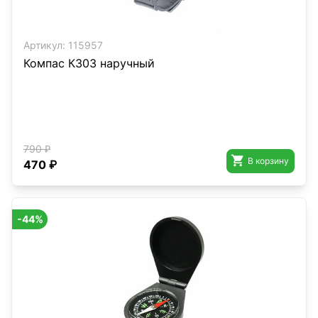
Артикул:
115957
Компас К303 наручный
790 ₽

В корзину
470 ₽
-44%