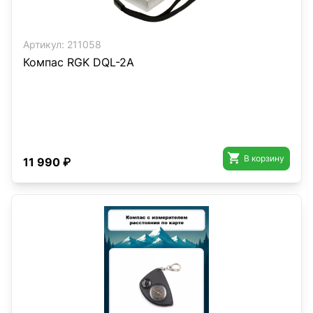
Артикул:
211058
Компас RGK DQL-2A

В корзину
11 990 ₽