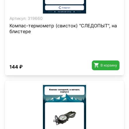
Артикул:
319660
Компас-термометр (свисток) "СЛЕДОПЫТ", на
блистере

В корзину
144 ₽