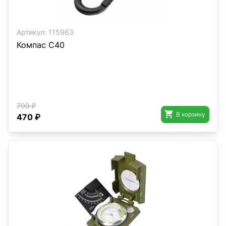
Артикул:
115963
Компас C40
790 ₽

В корзину
470 ₽