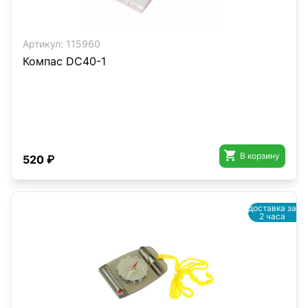
Артикул:
115960
Компас DC40-1

В корзину
520 ₽
доставка за
2 часа