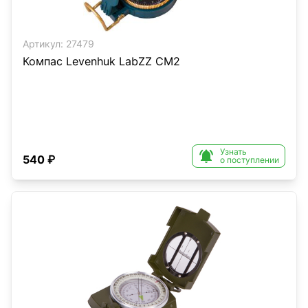
Артикул:
27479
Компас Levenhuk LabZZ CM2
Узнать

540 ₽
о поступлении