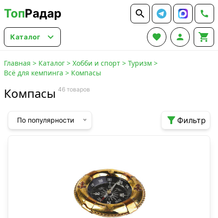
Топ
Радар






Каталог
Главная
>
Каталог
>
Хобби и спорт
>
Туризм
>
Всё для кемпинга
>
Компасы
Компасы
46 товаров

Фильтр
По популярности