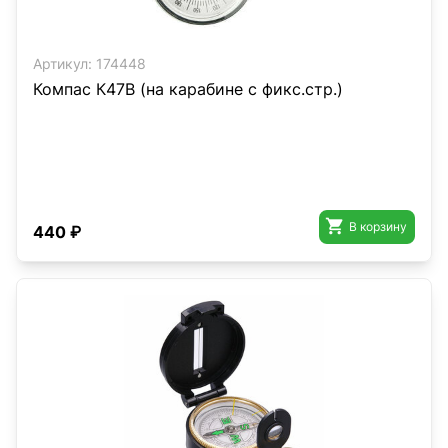
Артикул:
174448
Компас К47В (на карабине с фикс.стр.)

В корзину
440 ₽