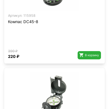
Артикул:
115958
Компас DC45-8
390 ₽

В корзину
220 ₽