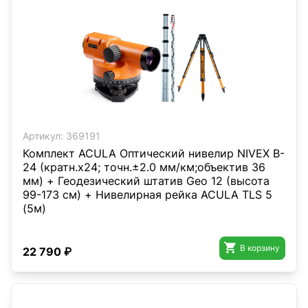
Артикул:
369191
Комплект ACULA Оптический нивелир NIVEX B-
24 (кратн.х24; точн.±2.0 мм/км;объектив 36
мм) + Геодезический штатив Geo 12 (высота
99-173 см) + Нивелирная рейка ACULA TLS 5
(5м)

В корзину
22 790 ₽