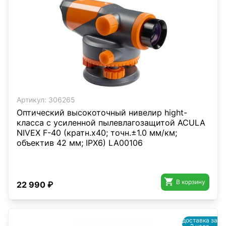
Артикул:
306265
Оптический высокоточный нивелир hight-
класса с усиленной пылевлагозащитой ACULA
NIVEX F-40 (кратн.х40; точн.±1.0 мм/км;
объектив 42 мм; IPX6) LA00106

В корзину
22 990 ₽
доставка за