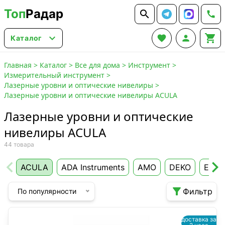
Топ
Радар






Каталог
Главная
>
Каталог
>
Все для дома
>
Инструмент
>
Измерительный инструмент
>
Лазерные уровни и оптические нивелиры
>
Лазерные уровни и оптические нивелиры ACULA
Лазерные уровни и оптические
нивелиры ACULA
44 товара
ACULA
ADA Instruments
AMO
DEKO
Erme

Фильтр
По популярности
доставка за