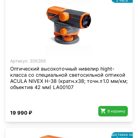
2 часа
Артикул:
306266
Оптический высокоточный нивелир hight-
класса со специальной светосильной оптикой
ACULA NIVEX H-38 (кратн.х38; точн.±1.0 мм/км;
объектив 42 мм) LA00107

В корзину
19 990 ₽
доставка за