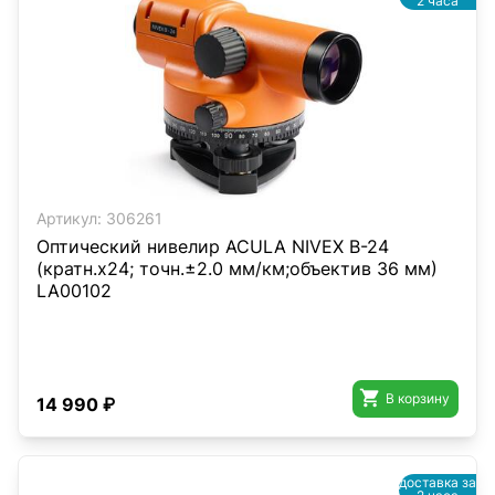
2 часа
Артикул:
306261
Оптический нивелир ACULA NIVEX B-24
(кратн.х24; точн.±2.0 мм/км;объектив 36 мм)
LA00102

В корзину
14 990 ₽
доставка за