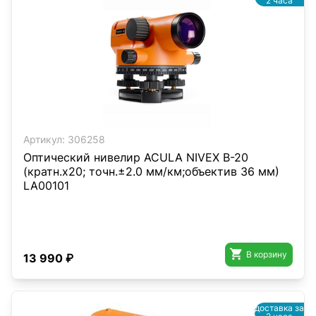
2 часа
Артикул:
306258
Оптический нивелир ACULA NIVEX B-20
(кратн.х20; точн.±2.0 мм/км;объектив 36 мм)
LA00101

В корзину
13 990 ₽
доставка за