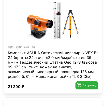
Артикул:
369194
Комплект ACULA Оптический нивелир NIVEX B-
24 (кратн.х24; точн.±2.0 мм/км;объектив 36
мм) + Геодезический штатив Geo 12-S (высота
99-173 см, фикс. ножек на винтах,
алюминиевый нивелирный, площадка 125 мм,
резьба 5/8") + Нивелирная рейка TLS 3 (3м)

В корзину
21 290 ₽