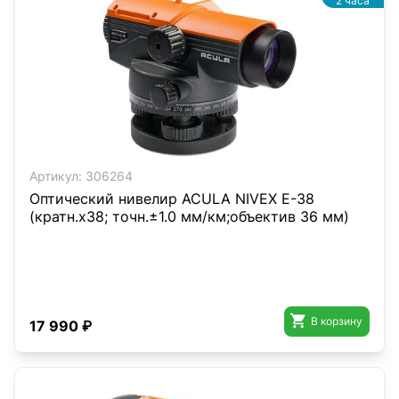
2 часа
Артикул:
306264
Оптический нивелир ACULA NIVEX E-38
(кратн.х38; точн.±1.0 мм/км;объектив 36 мм)

В корзину
17 990 ₽