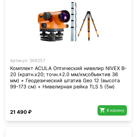
Артикул:
369257
Комплект ACULA Оптический нивелир NIVEX B-
20 (кратн.х20; точн.±2.0 мм/км;объектив 36
мм) + Геодезический штатив Geo 12 (высота
99-173 см) + Нивелирная рейка TLS 5 (5м)

В корзину
21 490 ₽