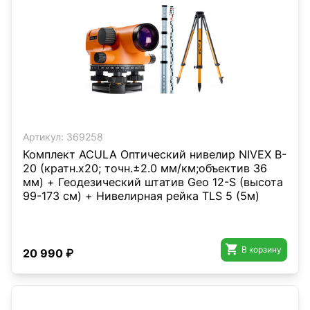
Артикул:
369258
Комплект ACULA Оптический нивелир NIVEX B-
20 (кратн.х20; точн.±2.0 мм/км;объектив 36
мм) + Геодезический штатив Geo 12-S (высота
99-173 см) + Нивелирная рейка TLS 5 (5м)

В корзину
20 990 ₽