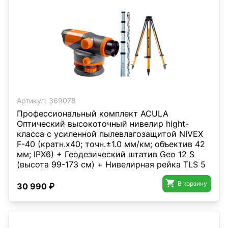
Артикул:
369078
Профессиональный комплект ACULA
Оптический высокоточный нивелир hight-
класса с усиленной пылевлагозащитой NIVEX
F-40 (кратн.х40; точн.±1.0 мм/км; объектив 42
мм; IPX6) + Геодезический штатив Geo 12 S
(высота 99-173 см) + Нивелирная рейка TLS 5
(5м)

В корзину
30 990 ₽