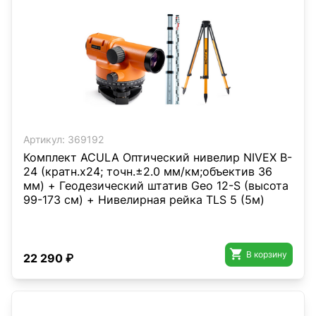
Артикул:
369192
Комплект ACULA Оптический нивелир NIVEX B-
24 (кратн.х24; точн.±2.0 мм/км;объектив 36
мм) + Геодезический штатив Geo 12-S (высота
99-173 см) + Нивелирная рейка TLS 5 (5м)

В корзину
22 290 ₽