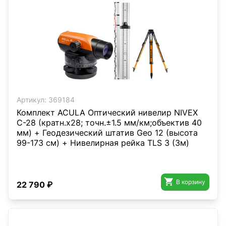
Артикул:
369184
Комплект ACULA Оптический нивелир NIVEX
C-28 (кратн.х28; точн.±1.5 мм/км;объектив 40
мм) + Геодезический штатив Geo 12 (высота
99-173 см) + Нивелирная рейка TLS 3 (3м)

В корзину
22 790 ₽