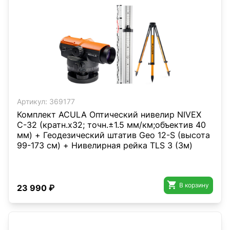
Артикул:
369177
Комплект ACULA Оптический нивелир NIVEX
C-32 (кратн.х32; точн.±1.5 мм/км;объектив 40
мм) + Геодезический штатив Geo 12-S (высота
99-173 см) + Нивелирная рейка TLS 3 (3м)

В корзину
23 990 ₽