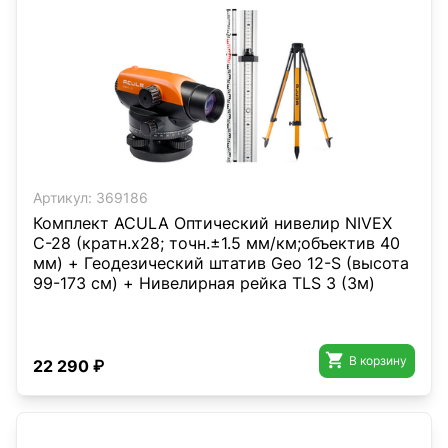
Артикул:
369186
Комплект ACULA Оптический нивелир NIVEX
C-28 (кратн.х28; точн.±1.5 мм/км;объектив 40
мм) + Геодезический штатив Geo 12-S (высота
99-173 см) + Нивелирная рейка TLS 3 (3м)

В корзину
22 290 ₽