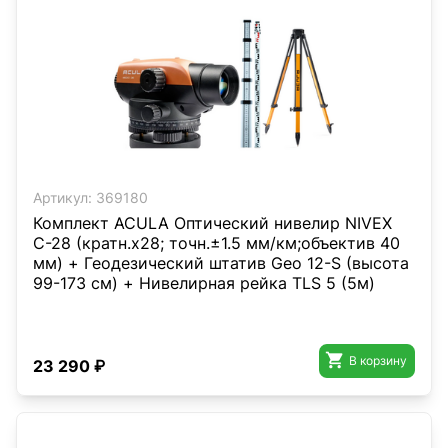
Артикул:
369180
Комплект ACULA Оптический нивелир NIVEX
C-28 (кратн.х28; точн.±1.5 мм/км;объектив 40
мм) + Геодезический штатив Geo 12-S (высота
99-173 см) + Нивелирная рейка TLS 5 (5м)

В корзину
23 290 ₽