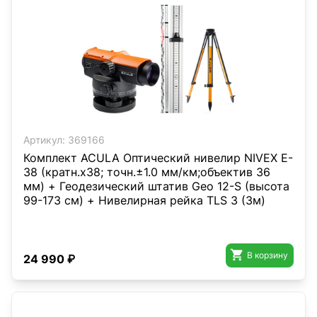
Артикул:
369166
Комплект ACULA Оптический нивелир NIVEX E-
38 (кратн.х38; точн.±1.0 мм/км;объектив 36
мм) + Геодезический штатив Geo 12-S (высота
99-173 см) + Нивелирная рейка TLS 3 (3м)

В корзину
24 990 ₽