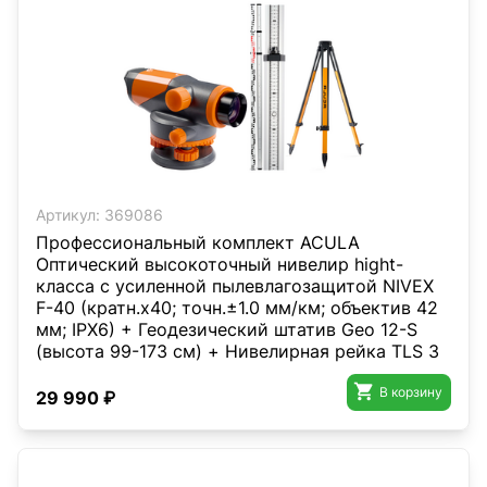
Артикул:
369086
Профессиональный комплект ACULA
Оптический высокоточный нивелир hight-
класса с усиленной пылевлагозащитой NIVEX
F-40 (кратн.х40; точн.±1.0 мм/км; объектив 42
мм; IPX6) + Геодезический штатив Geo 12-S
(высота 99-173 см) + Нивелирная рейка TLS 3
(3м)

В корзину
29 990 ₽