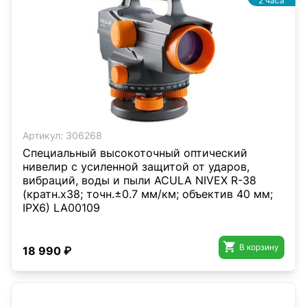
2 часа
Артикул:
306268
Специальный высокоточный оптический
нивелир с усиленной защитой от ударов,
вибраций, воды и пыли ACULA NIVEX R-38
(кратн.х38; точн.±0.7 мм/км; объектив 40 мм;
IPX6) LA00109

В корзину
18 990 ₽