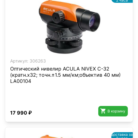
2 часа
Артикул:
306263
Оптический нивелир ACULA NIVEX C-32
(кратн.х32; точн.±1.5 мм/км;объектив 40 мм)
LA00104

В корзину
17 990 ₽
доставка за