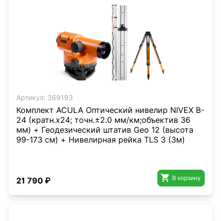
Артикул:
369193
Комплект ACULA Оптический нивелир NIVEX B-
24 (кратн.х24; точн.±2.0 мм/км;объектив 36
мм) + Геодезический штатив Geo 12 (высота
99-173 см) + Нивелирная рейка TLS 3 (3м)

В корзину
21 790 ₽