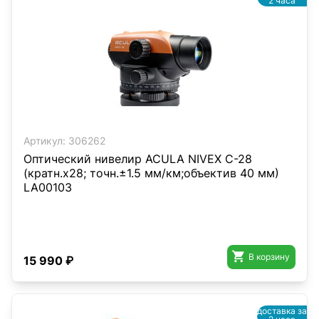
2 часа
Артикул:
306262
Оптический нивелир ACULA NIVEX C-28
(кратн.х28; точн.±1.5 мм/км;объектив 40 мм)
LA00103

В корзину
15 990 ₽
доставка за