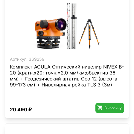
Артикул:
369259
Комплект ACULA Оптический нивелир NIVEX B-
20 (кратн.х20; точн.±2.0 мм/км;объектив 36
мм) + Геодезический штатив Geo 12 (высота
99-173 см) + Нивелирная рейка TLS 3 (3м)

В корзину
20 490 ₽