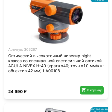
2 часа
Артикул:
306267
Оптический высокоточный нивелир hight-
класса со специальной светосильной оптикой
ACULA NIVEX H-40 (кратн.х40; точн.±1.0 мм/км;
объектив 42 мм) LA00108

В корзину
24 990 ₽
доставка за