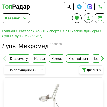
Топ
Радар






Каталог
Главная
>
Каталог
>
Хобби и спорт
>
Оптические приборы
>
Лупы
>
Лупы Микромед
Лупы Микромед
3 товара
Discovery
Kenko
Konus
Kromatech
Levenh

Фильтр
По популярности