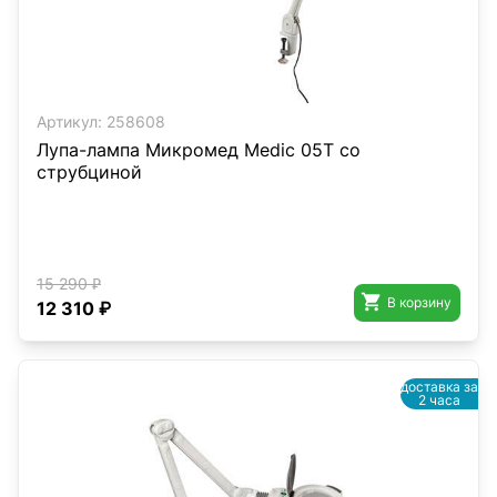
Артикул:
258608
Лупа-лампа Микромед Medic 05T со
струбциной
15 290 ₽

В корзину
12 310 ₽
доставка за
2 часа