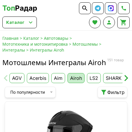
Топ
Радар






Каталог
Главная
>
Каталог
>
Автотовары
>
Мототехника и мотоэкипировка
>
Мотошлемы
>
Интегралы
>
Интегралы Airoh
Мотошлемы Интегралы Airoh
151 товар
AGV
Acerbis
Aim
Airoh
LS2
SHARK
S

Фильтр
По популярности