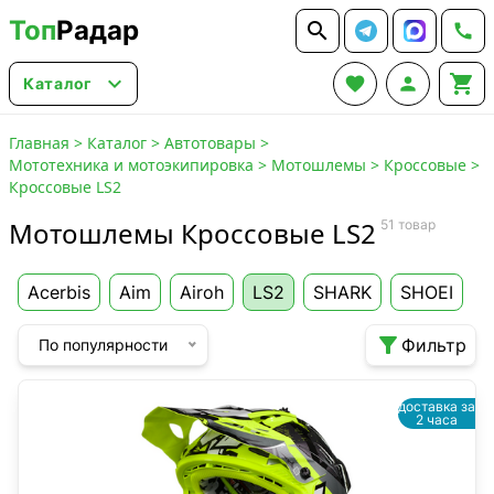
Топ
Радар






Каталог
Главная
>
Каталог
>
Автотовары
>
Мототехника и мотоэкипировка
>
Мотошлемы
>
Кроссовые
>
Кроссовые LS2
Мотошлемы Кроссовые LS2
51 товар
Acerbis
Aim
Airoh
LS2
SHARK
SHOEI

Фильтр
По популярности
доставка за
2 часа