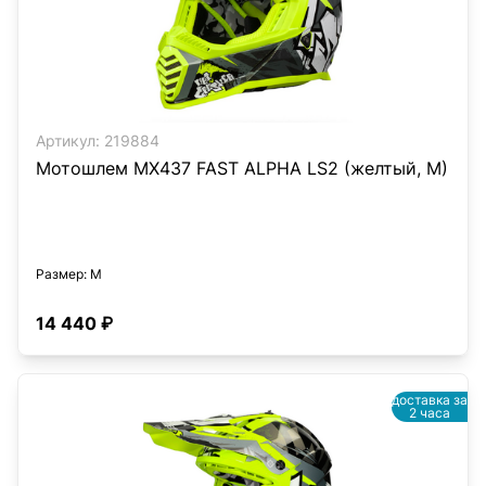
Артикул:
219884
Мотошлем MX437 FAST ALPHA LS2 (желтый, M)
Размер
: M
14 440 ₽
доставка за
2 часа