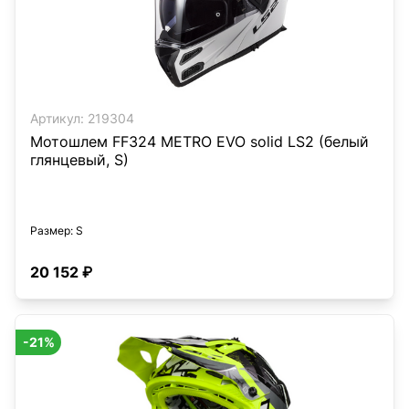
Артикул:
219304
Мотошлем FF324 METRO EVO solid LS2 (белый
глянцевый, S)
Размер
: S
20 152 ₽
-21%