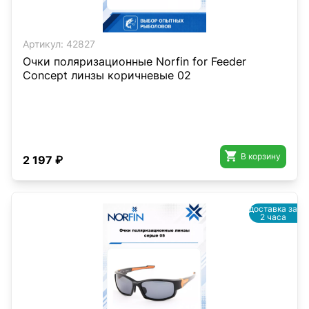
Артикул:
42827
Очки поляризационные Norfin for Feeder
Concept линзы коричневые 02

В корзину
2 197 ₽
доставка за
2 часа