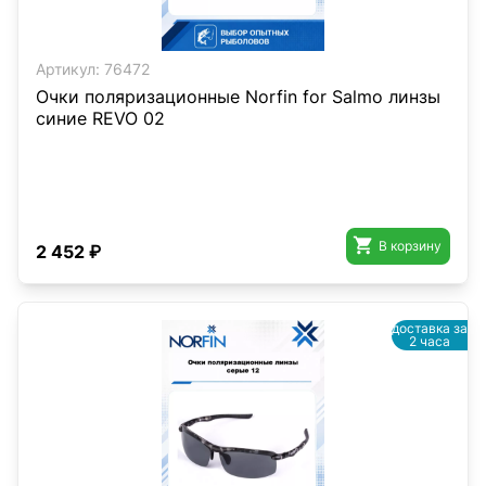
Артикул:
76472
Очки поляризационные Norfin for Salmo линзы
синие REVO 02

В корзину
2 452 ₽
доставка за
2 часа