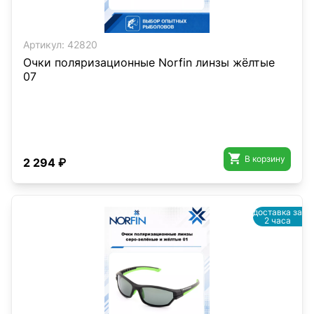
Артикул:
42820
Очки поляризационные Norfin линзы жёлтые
07

В корзину
2 294 ₽
доставка за
2 часа