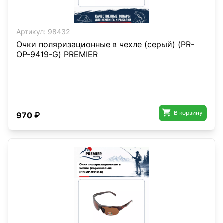
Артикул:
98432
Очки поляризационные в чехле (серый) (PR-
OP-9419-G) PREMIER

В корзину
970 ₽