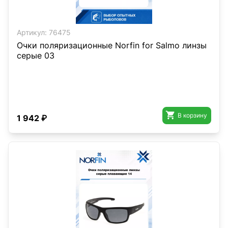
Артикул:
76475
Очки поляризационные Norfin for Salmo линзы
серые 03

В корзину
1 942 ₽