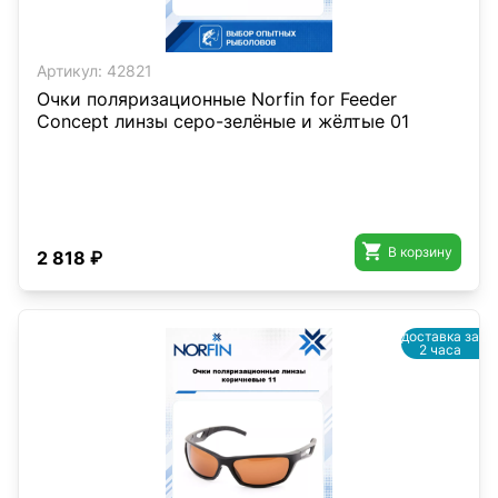
Артикул:
42821
Очки поляризационные Norfin for Feeder
Concept линзы серо-зелёные и жёлтые 01

В корзину
2 818 ₽
доставка за
2 часа