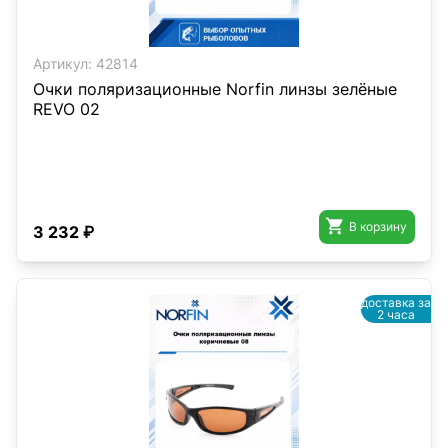
Артикул:
42814
Очки поляризационные Norfin линзы зелёные
REVO 02

В корзину
3 232 ₽
доставка за
2 часа