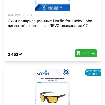
Артикул:
76261
Очки поляризационные Norfin for Lucky John
линзы жёлто-зеленые REVO плавающие 07

В корзину
2 452 ₽
доставка за
2 часа