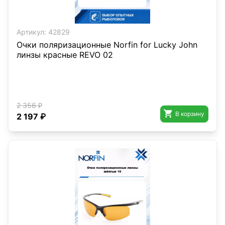
Артикул:
42829
Очки поляризационные Norfin for Lucky John
линзы красные REVO 02
2 356 ₽

В корзину
2 197 ₽