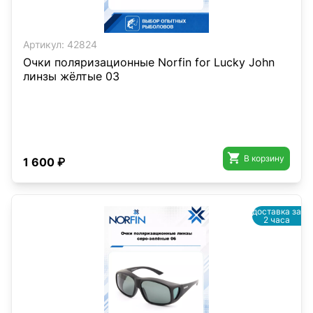
Артикул:
42824
Очки поляризационные Norfin for Lucky John
линзы жёлтые 03

В корзину
1 600 ₽
доставка за
2 часа