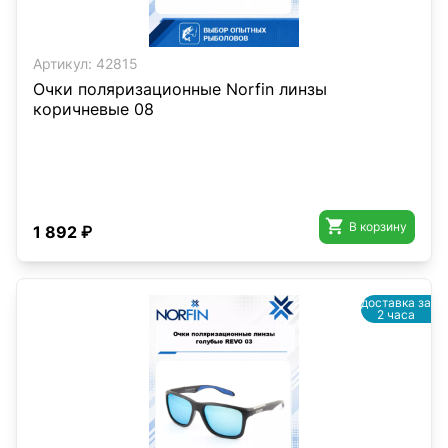
Артикул:
42815
Очки поляризационные Norfin линзы
коричневые 08

В корзину
1 892 ₽
доставка за
2 часа