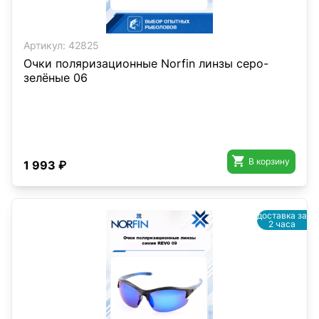
Артикул:
42825
Очки поляризационные Norfin линзы серо-
зелёные 06

В корзину
1 993 ₽
доставка за
2 часа