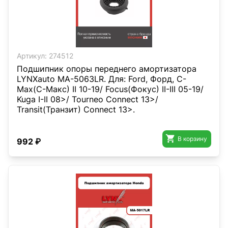
Артикул:
274512
Подшипник опоры переднего амортизатора
LYNXauto MA-5063LR. Для: Ford, Форд, C-
Max(С-Макс) II 10-19/ Focus(Фокус) II-III 05-19/
Kuga I-II 08>/ Tourneo Connect 13>/
Transit(Транзит) Connect 13>.

В корзину
992 ₽