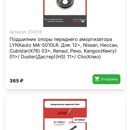
Артикул:
274518
Подшипник опоры переднего амортизатора
LYNXauto MA-5010LR. Для: 12>, Nissan, Ниссан,
Cubistar(X76) 03>, Renaul, Рено, Kangoo(Кенгу)
01>/ Duster(Дастер)(HS) 11>/ Clio(Клио)

В корзину
365 ₽