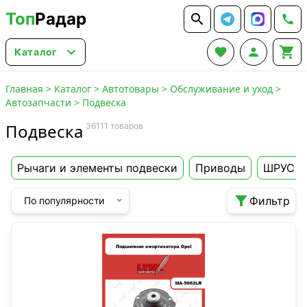
Топ
Радар






Каталог
Главная
>
Каталог
>
Автотовары
>
Обслуживание и уход
>
Автозапчасти
>
Подвеска
Подвеска
36111 товаров
Рычаги и элементы подвески
Приводы
ШРУС

Фильтр
По популярности