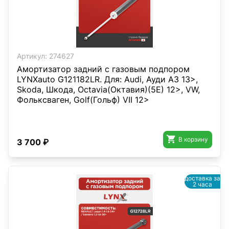
Артикул:
274627
Амортизатор задний с газовым подпором
LYNXauto G121182LR. Для: Audi, Ауди A3 13>,
Skoda, Шкода, Octavia(Октавия)(5E) 12>, VW,
Фольксваген, Golf(Гольф) VII 12>

В корзину
3 700 ₽
доставка за
2 часа