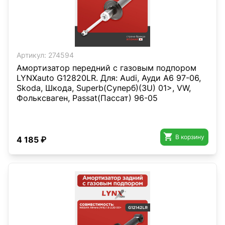
Артикул:
274594
Амортизатор передний с газовым подпором
LYNXauto G12820LR. Для: Audi, Ауди A6 97-06,
Skoda, Шкода, Superb(Суперб)(3U) 01>, VW,
Фольксваген, Passat(Пассат) 96-05

В корзину
4 185 ₽