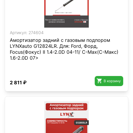
Артикул:
274604
Амортизатор задний с газовым подпором
LYNXauto G12824LR. Для: Ford, Форд,
Focus(Фокус) II 1.4-2.0D 04-11/ C-Max(С-Макс)
1.6-2.0D 07>

В корзину
2 811 ₽