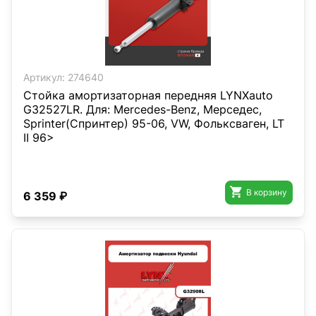
Артикул:
274640
Стойка амортизаторная передняя LYNXauto
G32527LR. Для: Mercedes-Benz, Мерседес,
Sprinter(Спринтер) 95-06, VW, Фольксваген, LT
II 96>

В корзину
6 359 ₽