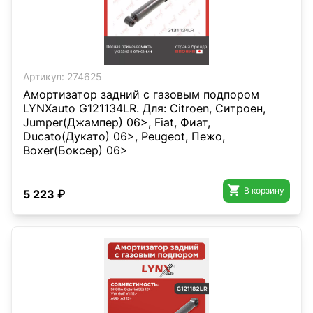
Артикул:
274625
Амортизатор задний с газовым подпором
LYNXauto G121134LR. Для: Citroen, Ситроен,
Jumper(Джампер) 06>, Fiat, Фиат,
Ducato(Дукато) 06>, Peugeot, Пежо,
Boxer(Боксер) 06>

В корзину
5 223 ₽