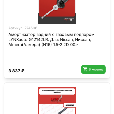
Артикул:
274596
Амортизатор задний с газовым подпором
LYNXauto G12142LR. Для: Nissan, Ниссан,
Almera(Алмера) (N16) 1.5-2.2D 00>

В корзину
3 837 ₽