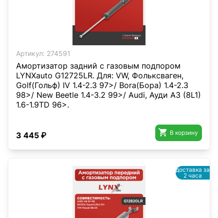
Артикул:
274591
Амортизатор задний с газовым подпором
LYNXauto G12725LR. Для: VW, Фольксваген,
Golf(Гольф) IV 1.4-2.3 97>/ Bora(Бора) 1.4-2.3
98>/ New Beetle 1.4-3.2 99>/ Audi, Ауди A3 (8L1)
1.6-1.9TD 96>.

В корзину
3 445 ₽
доставка за
2 часа