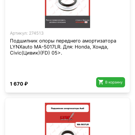
Артикул:
274513
Подшипник опоры переднего амортизатора
LYNXauto MA-5017LR. Для: Honda, Хонда,
Civic(Цивик)(FD) 05>.

В корзину
1 670 ₽