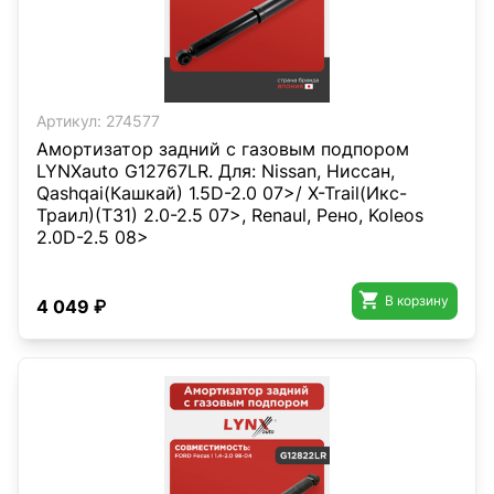
Артикул:
274577
Амортизатор задний с газовым подпором
LYNXauto G12767LR. Для: Nissan, Ниссан,
Qashqai(Кашкай) 1.5D-2.0 07>/ X-Trail(Икс-
Траил)(T31) 2.0-2.5 07>, Renaul, Рено, Koleos
2.0D-2.5 08>

В корзину
4 049 ₽