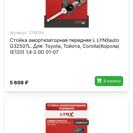
Артикул:
274639
Стойка амортизаторная передняя L LYNXauto
G32507L. Для: Toyota, Тойота, Corolla(Корола)
(E120) 1.4-2.0D 01-07

В корзину
5 609 ₽