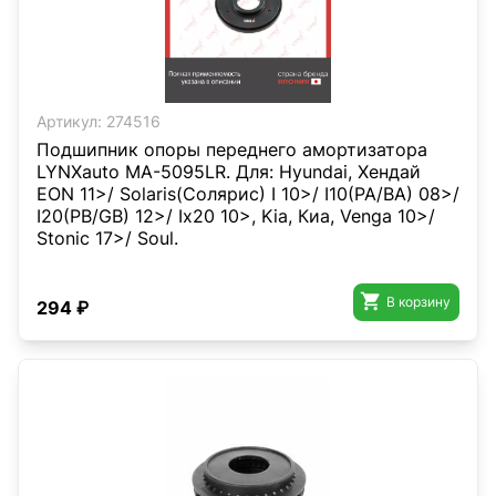
Артикул:
274516
Подшипник опоры переднего амортизатора
LYNXauto MA-5095LR. Для: Hyundai, Хендай
EON 11>/ Solaris(Солярис) I 10>/ I10(PA/BA) 08>/
I20(PB/GB) 12>/ Ix20 10>, Kia, Киа, Venga 10>/
Stonic 17>/ Soul.

В корзину
294 ₽