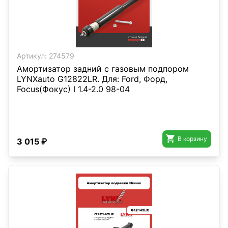
Артикул:
274579
Амортизатор задний с газовым подпором
LYNXauto G12822LR. Для: Ford, Форд,
Focus(Фокус) I 1.4-2.0 98-04

В корзину
3 015 ₽