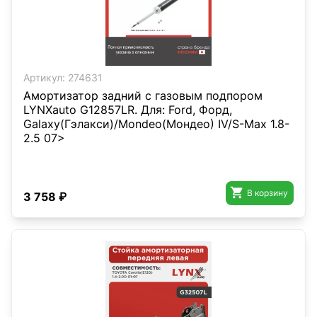
Артикул:
274631
Амортизатор задний с газовым подпором
LYNXauto G12857LR. Для: Ford, Форд,
Galaxy(Гэлакси)/Mondeo(Мондео) IV/S-Max 1.8-
2.5 07>

В корзину
3 758 ₽