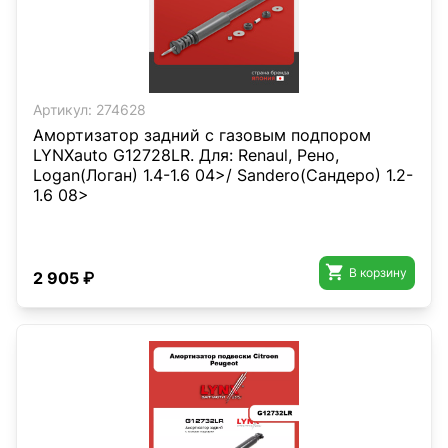
Артикул:
274628
Амортизатор задний с газовым подпором
LYNXauto G12728LR. Для: Renaul, Рено,
Logan(Логан) 1.4-1.6 04>/ Sandero(Сандеро) 1.2-
1.6 08>

В корзину
2 905 ₽