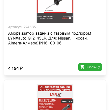
Артикул:
274585
Амортизатор задний с газовым подпором
LYNXauto G12145LR. Для: Nissan, Ниссан,
Almera(Алмера)(N16) 00-06

В корзину
4 154 ₽