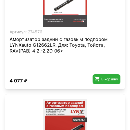
Артикул:
274576
Амортизатор задний с газовым подпором
LYNXauto G12662LR. Для: Toyota, Тойота,
RAV(РАВ) 4 2.-2.2D 06>

В корзину
4 077 ₽