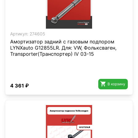
Артикул:
274605
Амортизатор задний с газовым подпором
LYNXauto G12855LR. Для: VW, Фольксваген,
Transporter(Транспортер) IV 03-15

В корзину
4 361 ₽