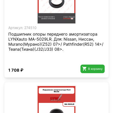
Артикул:
274510
Подшипник опоры переднего амортизатора
LYNXauto MA-5029LR. Для: Nissan, Ниссан,
Murano(Мурано)(Z52) 07>/ Pathfinder(R52) 14>/
Teana(Тиана)(J32/J33) 08>.

В корзину
1 708 ₽