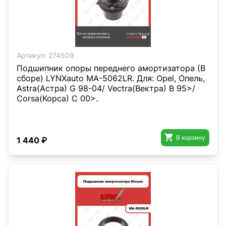
Артикул:
274509
Подшипник опоры переднего амортизатора (В
сборе) LYNXauto MA-5062LR. Для: Opel, Опель,
Astra(Астра) G 98-04/ Vectra(Вектра) B 95>/
Corsa(Корса) C 00>.

В корзину
1 440 ₽