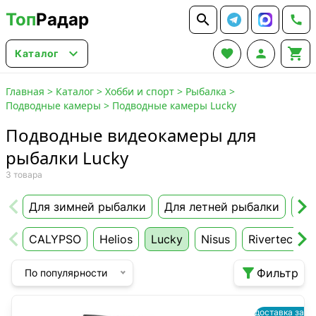
Топ
Радар






Каталог
Главная
>
Каталог
>
Хобби и спорт
>
Рыбалка
>
Подводные камеры
>
Подводные камеры Lucky
Подводные видеокамеры для
рыбалки Lucky
3 товара
Для зимней рыбалки
Для летней рыбалки
Ак
CALYPSO
Helios
Lucky
Nisus
Rivertech

Фильтр
По популярности
доставка за