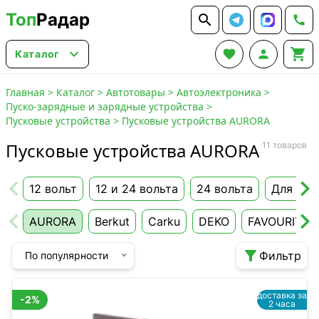
Топ
Радар






Каталог
Главная
>
Каталог
>
Автотовары
>
Автоэлектроника
>
Пуско-зарядные и зарядные устройства
>
Пусковые устройства
>
Пусковые устройства AURORA
Пусковые устройства AURORA
11 товаров
12 вольт
12 и 24 вольта
24 вольта
Для гру
AURORA
Berkut
Carku
DEKO
FAVOURITE

Фильтр
По популярности
доставка за
-2%
2 часа