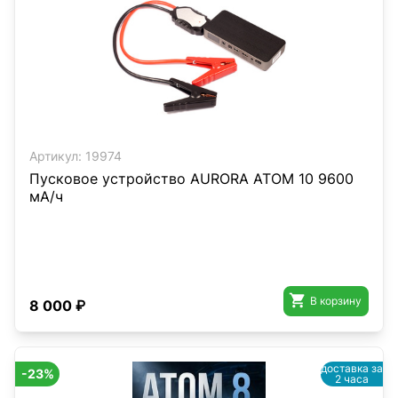
Артикул:
19974
Пусковое устройство AURORA ATOM 10 9600
мА/ч

В корзину
8 000 ₽
доставка за
-23%
2 часа