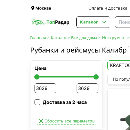

Москва
Оплата и доставка

Топ
Радар
Каталог
Главная
>
Каталог
>
Все для дома
>
Инструмент
Рубанки и рейсмусы Калибр
1
KRAFTO
Цена
По попу
Доставка за 2 часа

Сбросить все параметры