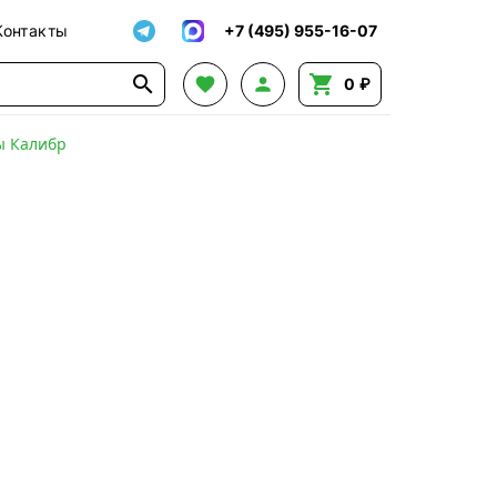
Контакты
+7 (495) 955-16-07




0 ₽
ы Калибр