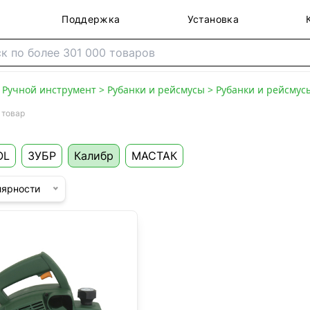
Поддержка
Установка
>
Ручной инструмент
>
Рубанки и рейсмусы
>
Рубанки и рейсмус
 товар
OL
ЗУБР
Калибр
МАСТАК
лярности