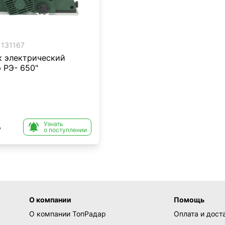
131167
к электрический
 РЭ- 650"
Узнать

₽
о поступлении
О компании
Помощь
О компании ТопРадар
Оплата и дост