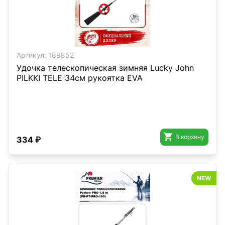
Артикул:
189852
Удочка телескопическая зимняя Lucky John
PILKKI TELE 34см рукоятка EVA

В корзину
334 ₽
NEW