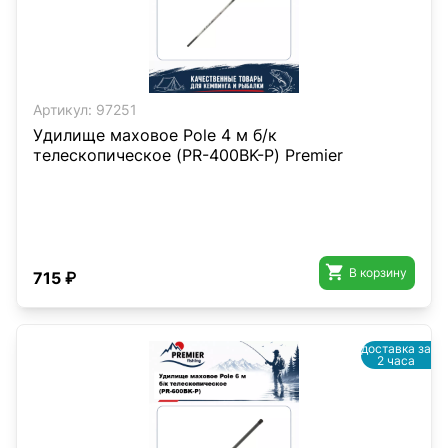
Артикул:
97251
Удилище маховое Pole 4 м б/к
телескопическое (PR-400BK-P) Premier

В корзину
715 ₽
доставка за
2 часа