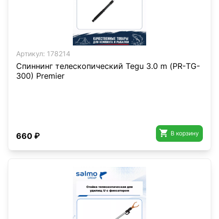
Артикул:
178214
Спиннинг телескопический Tegu 3.0 m (РR-ТG-
300) Premier

В корзину
660 ₽