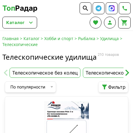
Топ
Радар






Каталог
Главная
>
Каталог
>
Хобби и спорт
>
Рыбалка
>
Удилища
>
Телескопические
Телескопические удилища
210 товаров
Телескопическое без колец
Телескопическое с

Фильтр
По популярности