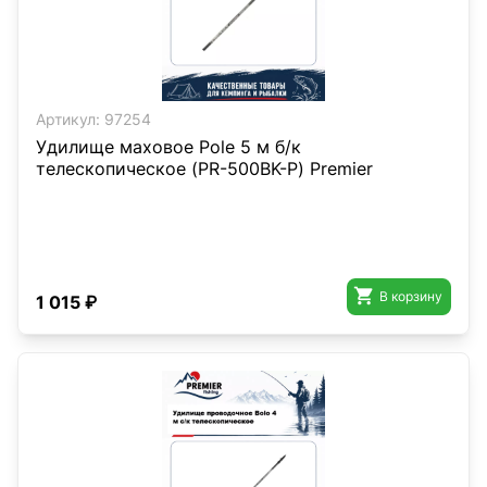
Артикул:
97254
Удилище маховое Pole 5 м б/к
телескопическое (PR-500BK-P) Premier

В корзину
1 015 ₽