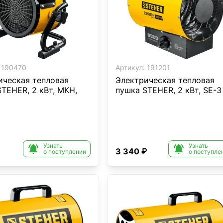
190470
Артикул:
191201
ическая тепловая
Электрическая тепловая
TEHER, 2 кВт, МКН,
пушка STEHER, 2 кВт, SE-3
Узнать
Узнать


3 340 ₽
о поступлении
о поступле