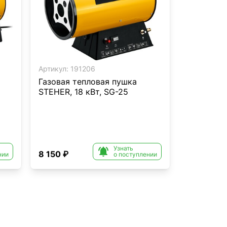
Артикул:
191206
Газовая тепловая пушка
STEHER, 18 кВт, SG-25
Узнать

8 150 ₽
нии
о поступлении