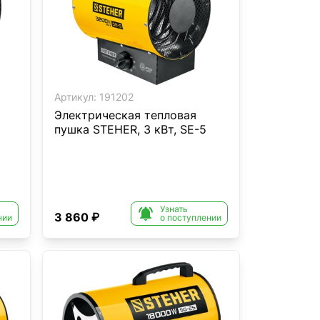
Артикул:
191202
Электрическая тепловая
пушка STEHER, 3 кВт, SE-5
Узнать

3 860 ₽
нии
о поступлении