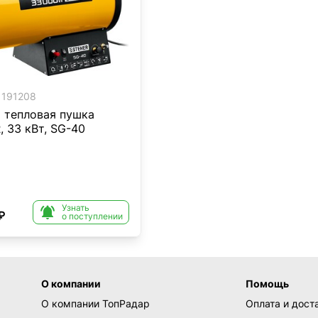
191208
я тепловая пушка
 33 кВт, SG-40
Узнать

₽
о поступлении
О компании
Помощь
О компании ТопРадар
Оплата и дост