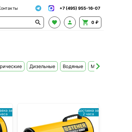
Контакты
+7 (495) 955-16-07




0 ₽
рические
Дизельные
Водяные
Многотопливные
авка за
доставка за
 часа
2 часа