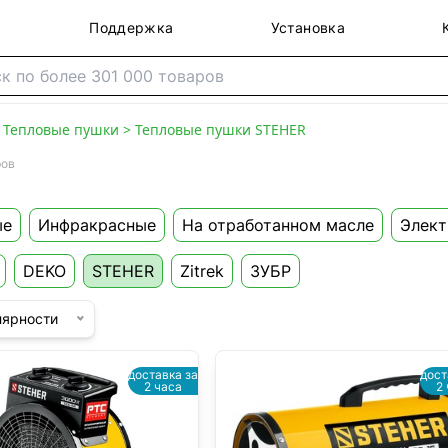
Поддержка
Установка
>
Тепловые пушки
>
Тепловые пушки STEHER
ров
ые
Инфракрасные
На отработанном масле
Элект
DEKO
STEHER
Zitrek
ЗУБР
лярности
доставка за
дост
2 часа
2