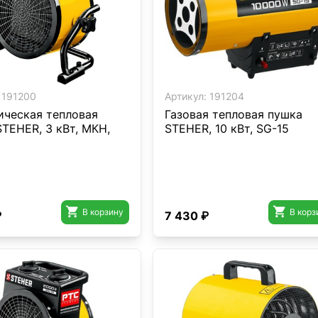
191200
Артикул:
191204
ическая тепловая
Газовая тепловая пушка
TEHER, 3 кВт, МКН,
STEHER, 10 кВт, SG-15


В корзину
В корз
₽
7 430 ₽