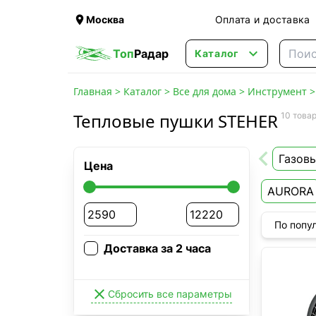

Москва
Оплата и доставка

Топ
Радар
Каталог
Главная
>
Каталог
>
Все для дома
>
Инструмент
Тепловые пушки STEHER
10 това
Газов
Цена
AURORA
По попу
Доставка за 2 часа

Сбросить все параметры