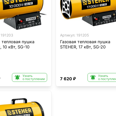
191203
Артикул:
191205
я тепловая пушка
Газовая тепловая пушка
 10 кВт, SG-10
STEHER, 17 кВт, SG-20
Узнать
Узнать


₽
7 620 ₽
о поступлении
о поступле