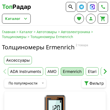
Топ
Радар






Каталог
Главная
>
Каталог
>
Автотовары
>
Автоэлектроника
>
Толщиномеры
>
Толщиномеры Ermenrich
Толщиномеры Ermenrich
2 товара
Аксессуары
ADA Instruments
AMO
Ermenrich
Etari
Ins

Фильтр
По популярности