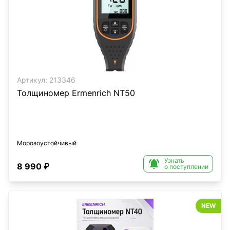
Артикул:
213346
Толщиномер Ermenrich NT50
Морозоустойчивый
Узнать

8 990 ₽
о поступлении
NEW