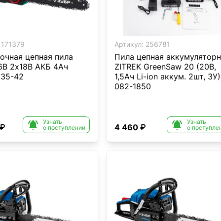
171379
Артикул:
256781
очная цепная пила
Пила цепная аккумуляторн
6В 2х18В АКБ 4Ач
ZITREK GreenSaw 20 (20В,
35-42
1,5Ач Li-ion аккум. 2шт, ЗУ)
082-1850
Узнать
Узнать


 ₽
4 460 ₽
о поступлении
о поступле