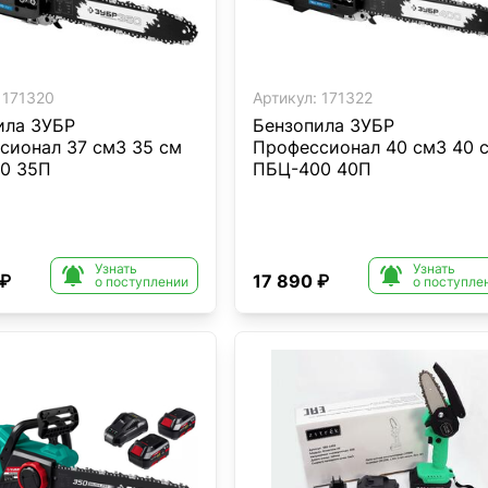
171320
Артикул:
171322
ила ЗУБР
Бензопила ЗУБР
сионал 37 см3 35 см
Профессионал 40 см3 40 
0 35П
ПБЦ-400 40П
Узнать
Узнать


 ₽
17 890 ₽
о поступлении
о поступле