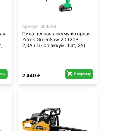
Артикул:
264849
ая
Пила цепная аккумуляторная
Zitrek GreenSaw 20 (20В,
,
2,0Ач Li-ion аккум. 1шт, ЗУ)

ину
В корзину
2 440 ₽