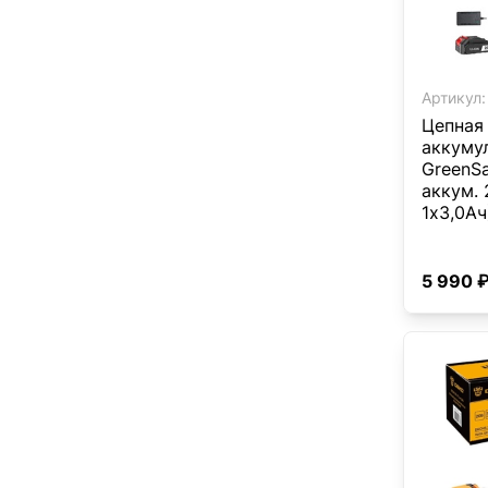
Артикул:
Цепная
аккумул
GreenSa
аккум. 
1x3,0Ач
5 990 