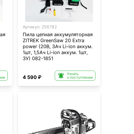
Артикул:
256782
ая
Пила цепная аккумуляторная
ZITREK GreenSaw 20 Extra
power (20В, 3Ач Li-ion аккум.
1шт, 1,5Ач Li-ion аккум. 1шт,
ЗУ) 082-1851
Узнать

4 590 ₽
нии
о поступлении