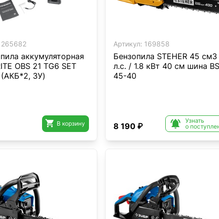
265682
Артикул:
169858
 пила аккумуляторная
Бензопила STEHER 45 см3 
ITE OBS 21 TG6 SET
л.с. / 1.8 кВт 40 см шина BS
(АКБ*2, ЗУ)
45-40
Узнать


В корзину
8 190 ₽
о поступле