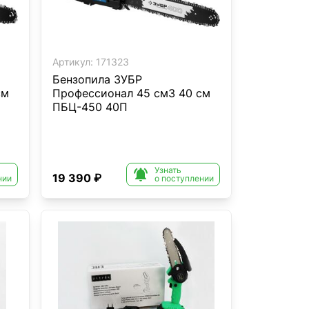
Артикул:
171323
Бензопила ЗУБР
см
Профессионал 45 см3 40 см
ПБЦ-450 40П
Узнать

19 390 ₽
нии
о поступлении