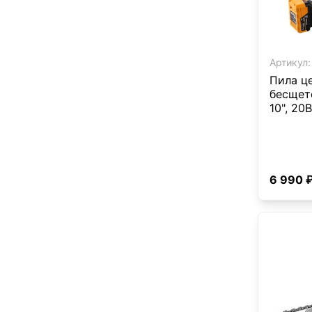
Артикул:
Пила ц
бесщет
10", 20В
6 990 