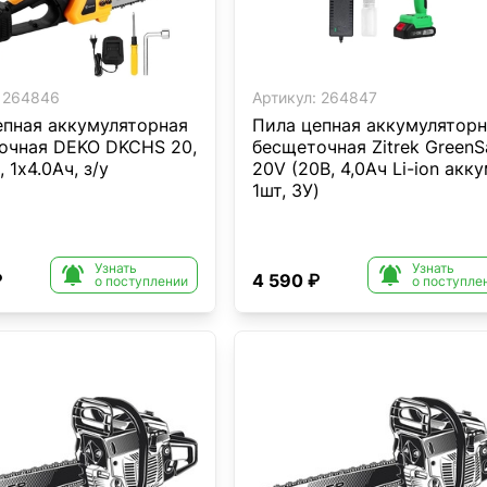
264846
Артикул:
264847
епная аккумуляторная
Пила цепная аккумуляторн
очная DEKO DKCHS 20,
бесщеточная Zitrek Green
, 1x4.0Ач, з/у
20V (20В, 4,0Ач Li-ion акку
1шт, ЗУ)
Узнать
Узнать


₽
4 590 ₽
о поступлении
о поступле