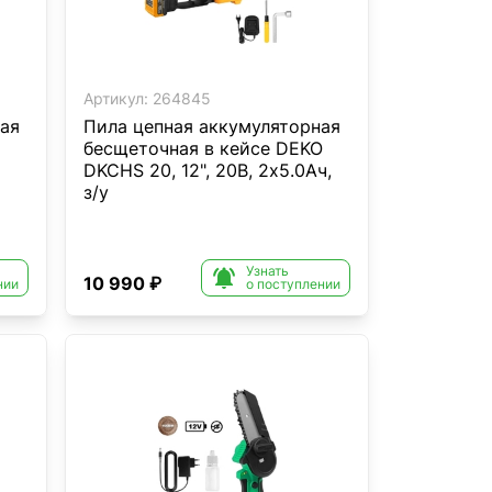
Артикул:
264845
ая
Пила цепная аккумуляторная
бесщеточная в кейсе DEKO
DKCHS 20, 12", 20В, 2x5.0Ач,
з/у
Узнать

10 990 ₽
нии
о поступлении