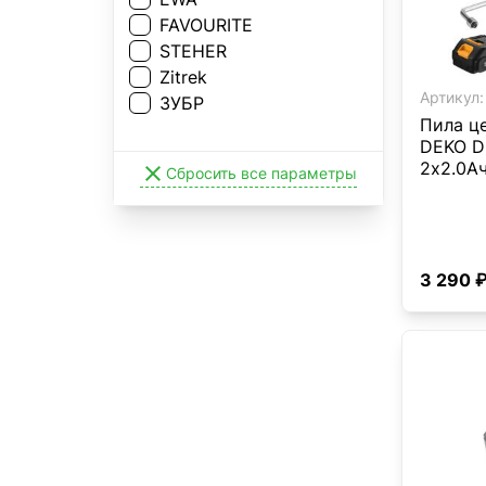
FAVOURITE
STEHER
Zitrek
Артикул:
ЗУБР
Пила ц
DEKO D
2x2.0А

Сбросить все параметры
3 290 