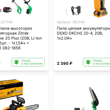
257196
Артикул:
262146
 пила-высоторез
Пила цепная аккумуляторн
яторная Zitrek
DEKO DKCHS 20-4, 20В,
w 20 Plus (20В, Li-Ion
1x2.0Ач
2шт. - 1x1,5Ач +
) 082-1856
Узнать
Узнать


₽
2 390 ₽
о поступлении
о поступле