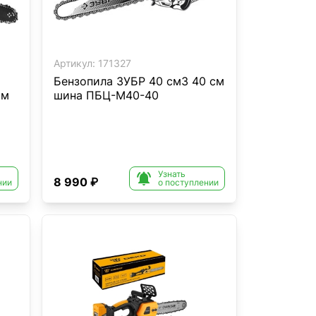
Артикул:
171327
Бензопила ЗУБР 40 см3 40 см
см
шина ПБЦ-М40-40
Узнать

8 990 ₽
нии
о поступлении