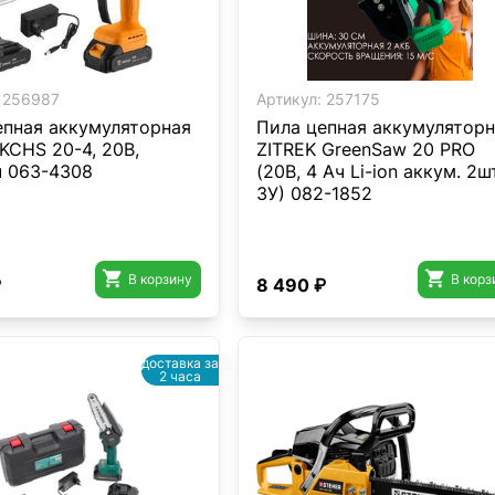
256987
Артикул:
257175
епная аккумуляторная
Пила цепная аккумуляторн
KCHS 20-4, 20В,
ZITREK GreenSaw 20 PRO
ч 063-4308
(20В, 4 Ач Li-ion аккум. 2шт
ЗУ) 082-1852


В корзину
В корз
₽
8 490 ₽
доставка за
2 часа