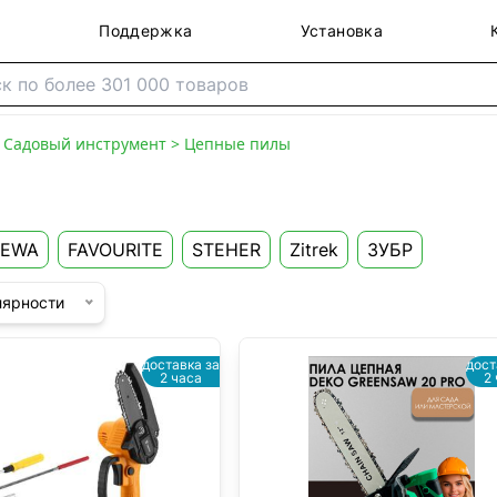
Поддержка
Установка
>
Садовый инструмент
>
Цепные пилы
EWA
FAVOURITE
STEHER
Zitrek
ЗУБР
лярности
доставка за
дост
2 часа
2