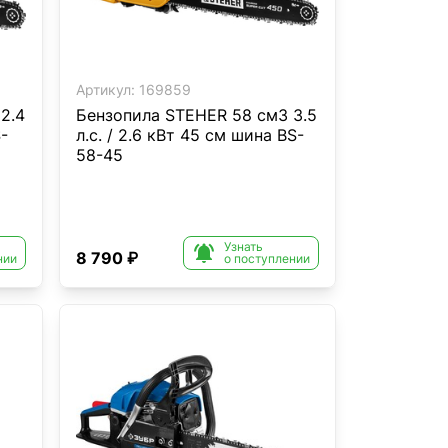
Артикул:
169859
2.4
Бензопила STEHER 58 см3 3.5
-
л.с. / 2.6 кВт 45 см шина BS-
58-45
Узнать

8 790 ₽
нии
о поступлении