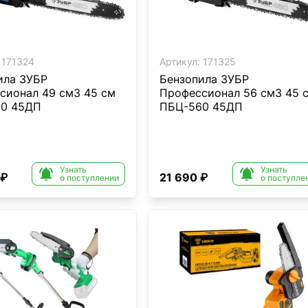
171324
Артикул:
171325
ила ЗУБР
Бензопила ЗУБР
сионал 49 см3 45 см
Профессионал 56 см3 45 
0 45ДП
ПБЦ-560 45ДП
Узнать
Узнать


 ₽
21 690 ₽
о поступлении
о поступле