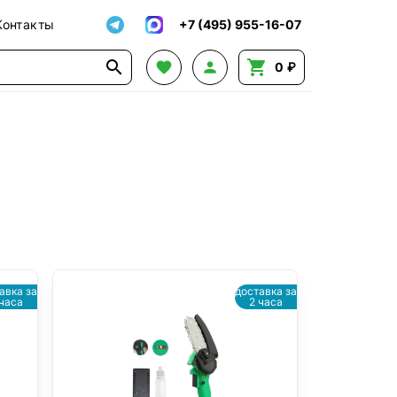
Контакты
+7 (495) 955-16-07




0 ₽
авка за
доставка за
 часа
2 часа