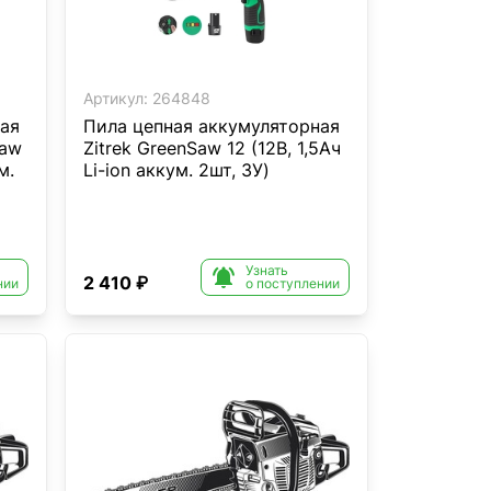
Артикул:
264848
ая
Пила цепная аккумуляторная
Saw
Zitrek GreenSaw 12 (12В, 1,5Ач
м.
Li-ion аккум. 2шт, ЗУ)
Узнать

2 410 ₽
нии
о поступлении